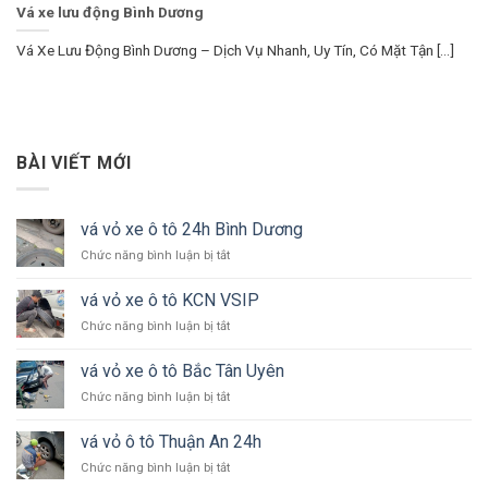
Vá xe lưu động Bình Dương
Vá Xe Lưu Động Bình Dương – Dịch Vụ Nhanh, Uy Tín, Có Mặt Tận [...]
BÀI VIẾT MỚI
vá vỏ xe ô tô 24h Bình Dương
ở
Chức năng bình luận bị tắt
vá
vỏ
vá vỏ xe ô tô KCN VSIP
xe
ở
Chức năng bình luận bị tắt
ô
vá
tô
vỏ
24h
vá vỏ xe ô tô Bắc Tân Uyên
xe
Bình
ở
Chức năng bình luận bị tắt
ô
Dương
vá
tô
vỏ
KCN
vá vỏ ô tô Thuận An 24h
xe
VSIP
ở
Chức năng bình luận bị tắt
ô
vá