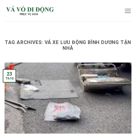
Skip
to
content
TAG ARCHIVES:
VÁ XE LƯU ĐỘNG BÌNH DƯƠNG TẬN
NHÀ
23
Th10