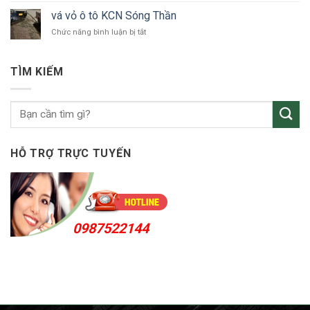
tô
vỏ
Bắc
vá vỏ ô tô KCN Sóng Thần
ô
Tân
ở
Chức năng bình luận bị tắt
tô
Uyên
vá
Thuận
vỏ
An
ô
24h
TÌM KIẾM
tô
KCN
Sóng
Thần
HỖ TRỢ TRỰC TUYẾN
0987522144