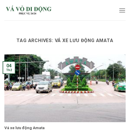
Skip
to
content
TAG ARCHIVES:
VÁ XE LƯU ĐỘNG AMATA
04
Th2
Vá xe lưu động Amata