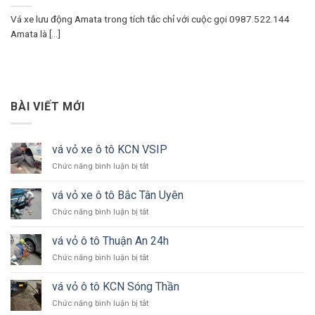
Vá xe lưu động Amata trong tích tắc chỉ với cuộc gọi 0987.522.144
Amata là [...]
BÀI VIẾT MỚI
vá vỏ xe ô tô KCN VSIP
ở
Chức năng bình luận bị tắt
vá
vỏ
vá vỏ xe ô tô Bắc Tân Uyên
xe
ở
Chức năng bình luận bị tắt
ô
vá
tô
vỏ
KCN
vá vỏ ô tô Thuận An 24h
xe
VSIP
ở
Chức năng bình luận bị tắt
ô
vá
tô
vỏ
Bắc
vá vỏ ô tô KCN Sóng Thần
ô
Tân
ở
Chức năng bình luận bị tắt
tô
Uyên
vá