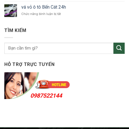
Thuận
vỏ
An
vá vỏ ô tô Bến Cát 24h
ô
24h
ở
Chức năng bình luận bị tắt
tô
vá
KCN
vỏ
Sóng
ô
Thần
TÌM KIẾM
tô
Bến
Cát
24h
HỖ TRỢ TRỰC TUYẾN
0987522144