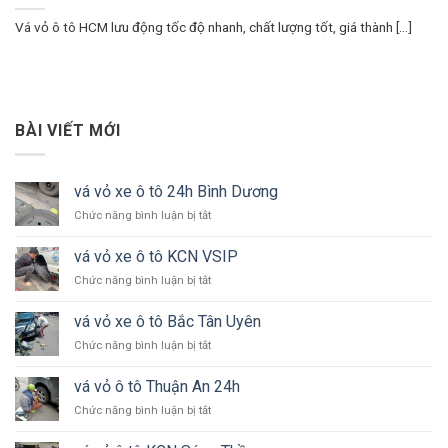
Vá vỏ ô tô HCM lưu động tốc độ nhanh, chất lượng tốt, giá thành [...]
BÀI VIẾT MỚI
vá vỏ xe ô tô 24h Bình Dương
ở
Chức năng bình luận bị tắt
vá
vỏ
vá vỏ xe ô tô KCN VSIP
xe
ở
Chức năng bình luận bị tắt
ô
vá
tô
vỏ
24h
vá vỏ xe ô tô Bắc Tân Uyên
xe
Bình
ở
Chức năng bình luận bị tắt
ô
Dương
vá
tô
vỏ
KCN
vá vỏ ô tô Thuận An 24h
xe
VSIP
ở
Chức năng bình luận bị tắt
ô
vá
tô
vỏ
Bắc