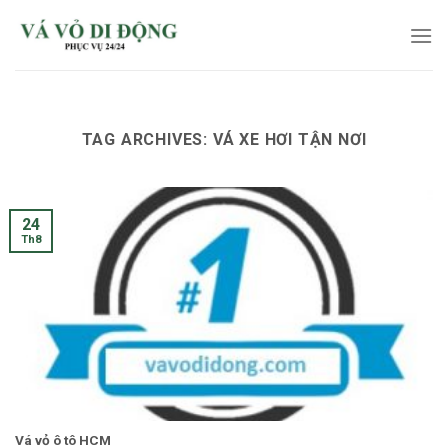
Skip
to
content
TAG ARCHIVES:
VÁ XE HƠI TẬN NƠI
24
Th8
Vá vỏ ô tô HCM