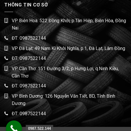
THÔNG TIN CƠ SỞ
VP Biên Hoà: 522 Đồng Khởi, p.Tân Hiệp, Biên Hòa, Đồng
Nai
ĐT:
0987522144
VP Đà Lạt: 49 Nam Kì Khởi Nghĩa, p.1, Đà Lạt, Lâm Đồng
ĐT:
0987522144
VP Cần Thơ: 151 Đường 3/2, p.Hưng Lợi, q.Ninh Kiều,
Cần Thơ
ĐT:
0987522144
VP Bình Dương: 126 Nguyễn Văn Tiết, BD, Tỉnh Bình
Dương
ĐT:
0987522144
0987.522.144