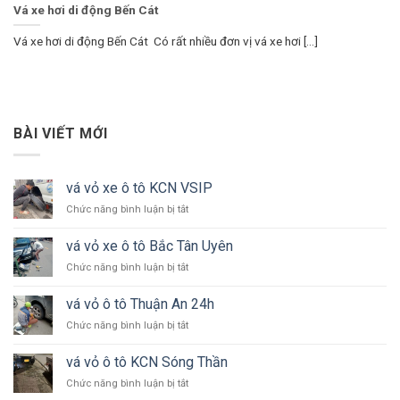
Vá xe hơi di động Bến Cát
Vá xe hơi di động Bến Cát Có rất nhiều đơn vị vá xe hơi [...]
BÀI VIẾT MỚI
vá vỏ xe ô tô KCN VSIP
ở
Chức năng bình luận bị tắt
vá
vỏ
vá vỏ xe ô tô Bắc Tân Uyên
xe
ở
Chức năng bình luận bị tắt
ô
vá
tô
vỏ
KCN
vá vỏ ô tô Thuận An 24h
xe
VSIP
ở
Chức năng bình luận bị tắt
ô
vá
tô
vỏ
Bắc
vá vỏ ô tô KCN Sóng Thần
ô
Tân
ở
Chức năng bình luận bị tắt
tô
Uyên
vá