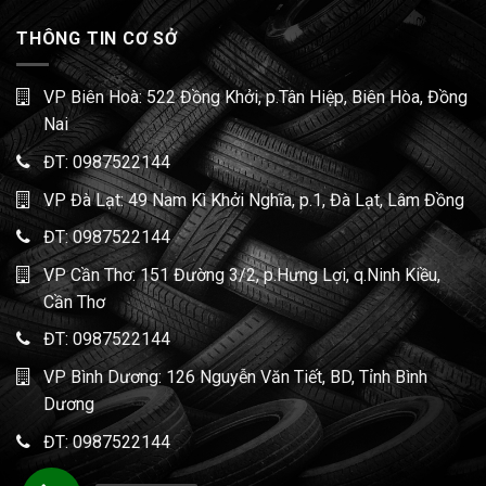
THÔNG TIN CƠ SỞ
VP Biên Hoà: 522 Đồng Khởi, p.Tân Hiệp, Biên Hòa, Đồng
Nai
ĐT:
0987522144
VP Đà Lạt: 49 Nam Kì Khởi Nghĩa, p.1, Đà Lạt, Lâm Đồng
ĐT:
0987522144
VP Cần Thơ: 151 Đường 3/2, p.Hưng Lợi, q.Ninh Kiều,
Cần Thơ
ĐT:
0987522144
VP Bình Dương: 126 Nguyễn Văn Tiết, BD, Tỉnh Bình
Dương
ĐT:
0987522144