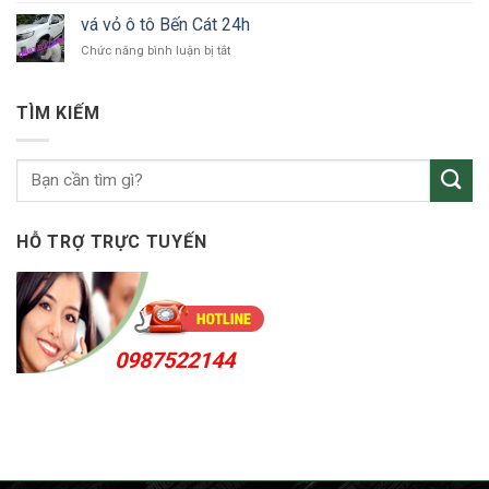
Thuận
vỏ
An
vá vỏ ô tô Bến Cát 24h
ô
24h
ở
Chức năng bình luận bị tắt
tô
vá
KCN
vỏ
Sóng
ô
Thần
TÌM KIẾM
tô
Bến
Cát
24h
HỖ TRỢ TRỰC TUYẾN
0987522144