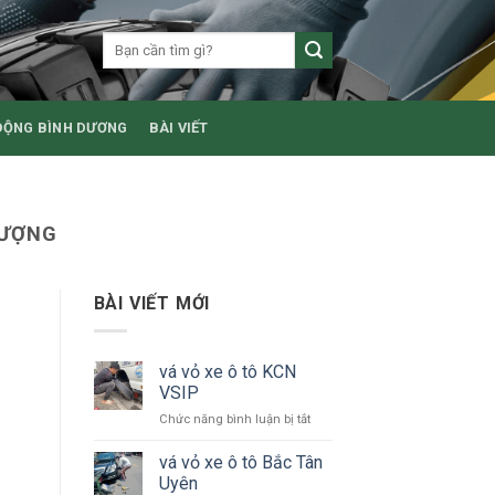
ĐỘNG BÌNH DƯƠNG
BÀI VIẾT
LƯỢNG
BÀI VIẾT MỚI
vá vỏ xe ô tô KCN
VSIP
ở
Chức năng bình luận bị tắt
vá
vỏ
vá vỏ xe ô tô Bắc Tân
xe
Uyên
ô