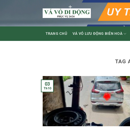
Skip
to
content
TRANG CHỦ
VÁ VỎ LƯU ĐỘNG BIÊN HOÀ
TAG 
03
Th10