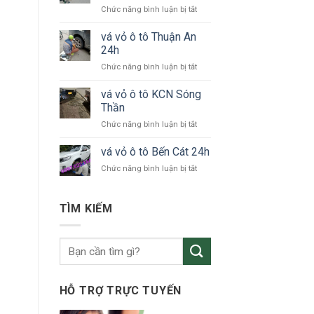
ở
Chức năng bình luận bị tắt
tô
vá
KCN
vỏ
vá vỏ ô tô Thuận An
VSIP
xe
24h
ô
ở
Chức năng bình luận bị tắt
tô
vá
Bắc
vỏ
vá vỏ ô tô KCN Sóng
Tân
ô
Uyên
Thần
tô
ở
Chức năng bình luận bị tắt
Thuận
vá
An
vỏ
vá vỏ ô tô Bến Cát 24h
24h
ô
ở
Chức năng bình luận bị tắt
tô
vá
KCN
vỏ
Sóng
ô
TÌM KIẾM
Thần
tô
Bến
Cát
24h
HỖ TRỢ TRỰC TUYẾN