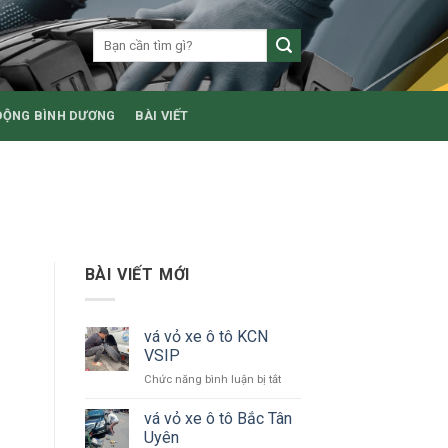
ĐỘNG BÌNH DƯƠNG
BÀI VIẾT
BÀI VIẾT MỚI
vá vỏ xe ô tô KCN
VSIP
ở
Chức năng bình luận bị tắt
vá
vỏ
vá vỏ xe ô tô Bắc Tân
xe
Uyên
ô