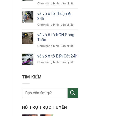
ở
Chức năng bình luận bị tắt
tô
vá
KCN
vỏ
vá vỏ ô tô Thuận An
VSIP
xe
24h
ô
ở
Chức năng bình luận bị tắt
tô
vá
Bắc
vỏ
vá vỏ ô tô KCN Sóng
Tân
ô
Uyên
Thần
tô
ở
Chức năng bình luận bị tắt
Thuận
vá
An
vỏ
vá vỏ ô tô Bến Cát 24h
24h
ô
ở
Chức năng bình luận bị tắt
tô
vá
KCN
vỏ
Sóng
ô
TÌM KIẾM
Thần
tô
Bến
Cát
24h
HỖ TRỢ TRỰC TUYẾN