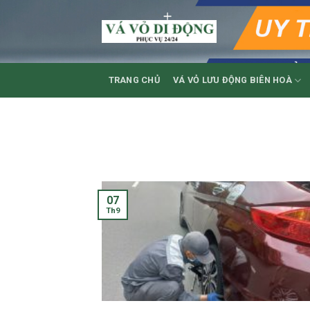
Skip
to
content
TRANG CHỦ
VÁ VỎ LƯU ĐỘNG BIÊN HOÀ
07
Th9