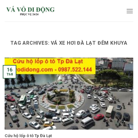
Skip
to
content
TAG ARCHIVES:
VÁ XE HƠI ĐÀ LẠT ĐÊM KHUYA
16
Th8
Cứu hộ lốp ô tô Tp Đà Lạt