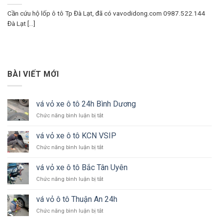
Cần cứu hộ lốp ô tô Tp Đà Lạt, đã có vavodidong.com 0987.522.144
Đà Lạt [...]
BÀI VIẾT MỚI
vá vỏ xe ô tô 24h Bình Dương
ở
Chức năng bình luận bị tắt
vá
vỏ
vá vỏ xe ô tô KCN VSIP
xe
ở
Chức năng bình luận bị tắt
ô
vá
tô
vỏ
24h
vá vỏ xe ô tô Bắc Tân Uyên
xe
Bình
ở
Chức năng bình luận bị tắt
ô
Dương
vá
tô
vỏ
KCN
vá vỏ ô tô Thuận An 24h
xe
VSIP
ở
Chức năng bình luận bị tắt
ô
vá