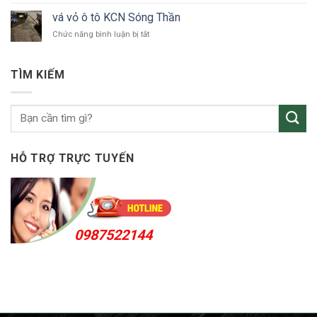
tô
vỏ
Bắc
vá vỏ ô tô KCN Sóng Thần
ô
Tân
ở
Chức năng bình luận bị tắt
tô
Uyên
vá
Thuận
vỏ
An
ô
24h
TÌM KIẾM
tô
KCN
Sóng
Thần
HỖ TRỢ TRỰC TUYẾN
0987522144