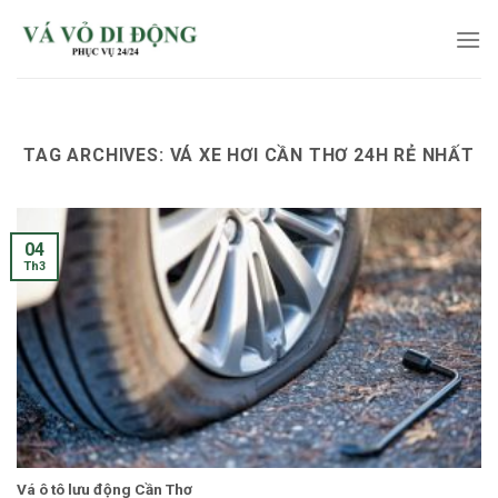
Skip
to
content
TAG ARCHIVES:
VÁ XE HƠI CẦN THƠ 24H RẺ NHẤT
04
Th3
Vá ô tô lưu động Cần Thơ