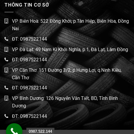
THÔNG TIN CƠ SỞ
VP Biên Hoà: 522 Đồng Khởi, p.Tân Hiệp, Biên Hòa, Đồng
Nai
ĐT:
0987522144
VP Đà Lạt: 49 Nam Kì Khởi Nghĩa, p.1, Đà Lạt, Lâm Đồng
ĐT:
0987522144
VP Cần Thơ: 151 Đường 3/2, p.Hưng Lợi, q.Ninh Kiều,
Cần Thơ
ĐT:
0987522144
VP Bình Dương: 126 Nguyễn Văn Tiết, BD, Tỉnh Bình
Dương
ĐT:
0987522144
0987.522.144