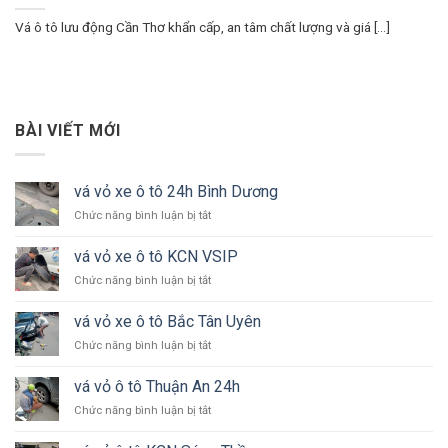
Vá ô tô lưu động Cần Thơ khẩn cấp, an tâm chất lượng và giá [...]
BÀI VIẾT MỚI
vá vỏ xe ô tô 24h Bình Dương
ở
Chức năng bình luận bị tắt
vá
vỏ
vá vỏ xe ô tô KCN VSIP
xe
ở
Chức năng bình luận bị tắt
ô
vá
tô
vỏ
24h
vá vỏ xe ô tô Bắc Tân Uyên
xe
Bình
ở
Chức năng bình luận bị tắt
ô
Dương
vá
tô
vỏ
KCN
vá vỏ ô tô Thuận An 24h
xe
VSIP
ở
Chức năng bình luận bị tắt
ô
vá
tô
vỏ
Bắc