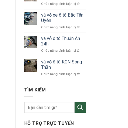
ở
Chức năng bình luận bị tắt
tô
vá
24h
vỏ
vá vỏ xe ô tô Bắc Tân
Bình
xe
Dương
Uyên
ô
ở
Chức năng bình luận bị tắt
tô
vá
KCN
vỏ
vá vỏ ô tô Thuận An
VSIP
xe
24h
ô
ở
Chức năng bình luận bị tắt
tô
vá
Bắc
vỏ
vá vỏ ô tô KCN Sóng
Tân
ô
Uyên
Thần
tô
ở
Chức năng bình luận bị tắt
Thuận
vá
An
vỏ
24h
ô
TÌM KIẾM
tô
KCN
Sóng
Thần
HỖ TRỢ TRỰC TUYẾN