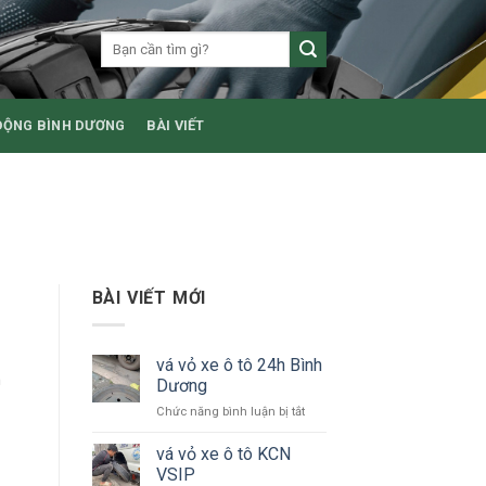
ĐỘNG BÌNH DƯƠNG
BÀI VIẾT
Ẻ
BÀI VIẾT MỚI
vá vỏ xe ô tô 24h Bình
h
Dương
ở
Chức năng bình luận bị tắt
vá
vỏ
vá vỏ xe ô tô KCN
xe
VSIP
ô