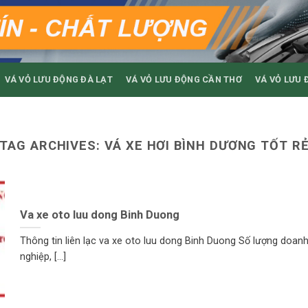
VÁ VỎ LƯU ĐỘNG ĐÀ LẠT
VÁ VỎ LƯU ĐỘNG CẦN THƠ
VÁ VỎ LƯU 
TAG ARCHIVES:
VÁ XE HƠI BÌNH DƯƠNG TỐT R
Va xe oto luu dong Binh Duong
Thông tin liên lạc va xe oto luu dong Binh Duong Số lượng doan
nghiệp, [...]