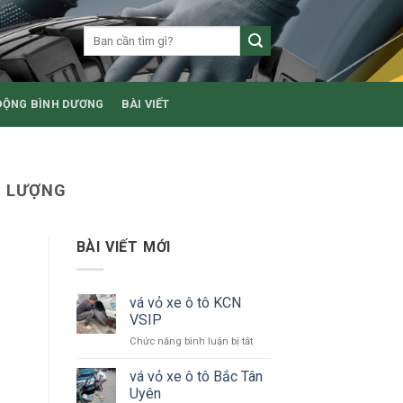
ĐỘNG BÌNH DƯƠNG
BÀI VIẾT
T LƯỢNG
BÀI VIẾT MỚI
vá vỏ xe ô tô KCN
VSIP
ở
Chức năng bình luận bị tắt
vá
vỏ
vá vỏ xe ô tô Bắc Tân
xe
Uyên
ô