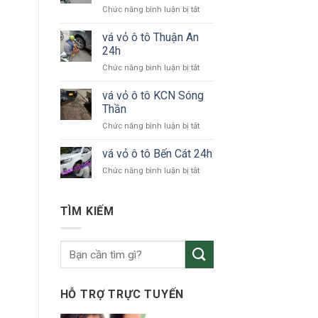
ở
Chức năng bình luận bị tắt
tô
vá
KCN
vỏ
vá vỏ ô tô Thuận An
VSIP
xe
24h
ô
ở
Chức năng bình luận bị tắt
tô
vá
Bắc
vỏ
vá vỏ ô tô KCN Sóng
Tân
ô
Uyên
Thần
tô
ở
Chức năng bình luận bị tắt
Thuận
vá
An
vỏ
vá vỏ ô tô Bến Cát 24h
24h
ô
ở
Chức năng bình luận bị tắt
tô
vá
KCN
vỏ
Sóng
ô
TÌM KIẾM
Thần
tô
Bến
Cát
24h
HỖ TRỢ TRỰC TUYẾN