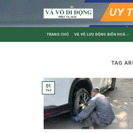
Skip
to
content
TRANG CHỦ
VÁ VỎ LƯU ĐỘNG BIÊN HOÀ
TAG AR
01
Th3