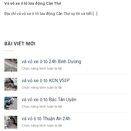
Vá vỏ xe ô tô lưu động Cần Thơ
Địa chỉ vá vỏ xe ô tô lưu động Cần Thơ uy tín và tiết [...]
BÀI VIẾT MỚI
vá vỏ xe ô tô 24h Bình Dương
ở
Chức năng bình luận bị tắt
vá
vỏ
vá vỏ xe ô tô KCN VSIP
xe
ở
Chức năng bình luận bị tắt
ô
vá
tô
vỏ
24h
vá vỏ xe ô tô Bắc Tân Uyên
xe
Bình
ở
Chức năng bình luận bị tắt
ô
Dương
vá
tô
vỏ
KCN
vá vỏ ô tô Thuận An 24h
xe
VSIP
ở
Chức năng bình luận bị tắt
ô
vá