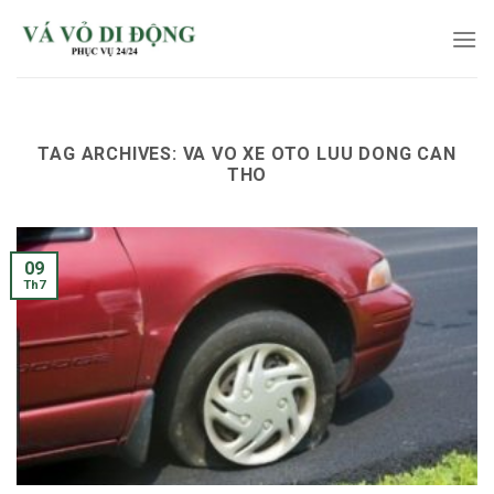
Skip
to
content
TAG ARCHIVES:
VA VO XE OTO LUU DONG CAN
THO
09
Th7