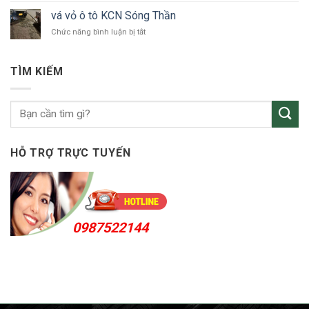
tô
vỏ
Bắc
vá vỏ ô tô KCN Sóng Thần
ô
Tân
ở
Chức năng bình luận bị tắt
tô
Uyên
vá
Thuận
vỏ
An
ô
24h
TÌM KIẾM
tô
KCN
Sóng
Thần
HỖ TRỢ TRỰC TUYẾN
0987522144