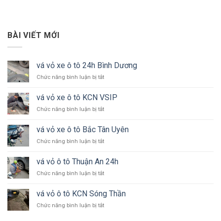
BÀI VIẾT MỚI
vá vỏ xe ô tô 24h Bình Dương
ở
Chức năng bình luận bị tắt
vá
vỏ
vá vỏ xe ô tô KCN VSIP
xe
ở
Chức năng bình luận bị tắt
ô
vá
tô
vỏ
24h
vá vỏ xe ô tô Bắc Tân Uyên
xe
Bình
ở
Chức năng bình luận bị tắt
ô
Dương
vá
tô
vỏ
KCN
vá vỏ ô tô Thuận An 24h
xe
VSIP
ở
Chức năng bình luận bị tắt
ô
vá
tô
vỏ
Bắc
vá vỏ ô tô KCN Sóng Thần
ô
Tân
ở
Chức năng bình luận bị tắt
tô
Uyên
vá
Thuận