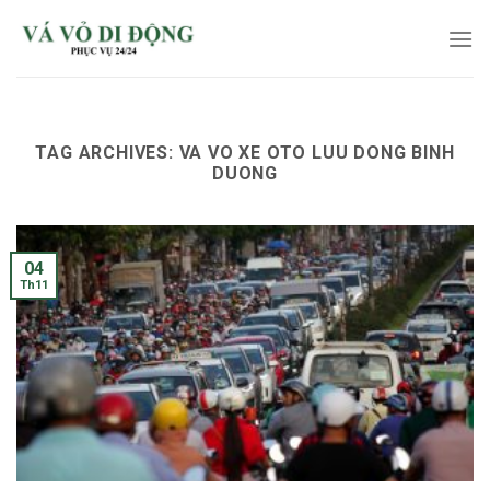
Skip
to
content
TAG ARCHIVES:
VA VO XE OTO LUU DONG BINH
DUONG
04
Th11