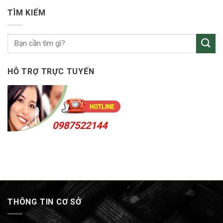
vỏ
An
ô
24h
TÌM KIẾM
tô
KCN
Sóng
Thần
HỖ TRỢ TRỰC TUYẾN
0987522144
THÔNG TIN CƠ SỞ