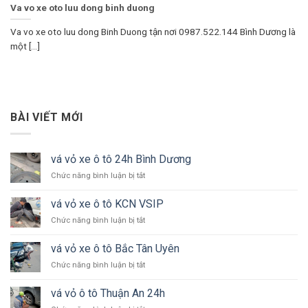
Va vo xe oto luu dong binh duong
Va vo xe oto luu dong Binh Duong tận nơi 0987.522.144 Bình Dương là
một [...]
BÀI VIẾT MỚI
vá vỏ xe ô tô 24h Bình Dương
ở
Chức năng bình luận bị tắt
vá
vỏ
vá vỏ xe ô tô KCN VSIP
xe
ở
Chức năng bình luận bị tắt
ô
vá
tô
vỏ
24h
vá vỏ xe ô tô Bắc Tân Uyên
xe
Bình
ở
Chức năng bình luận bị tắt
ô
Dương
vá
tô
vỏ
KCN
vá vỏ ô tô Thuận An 24h
xe
VSIP