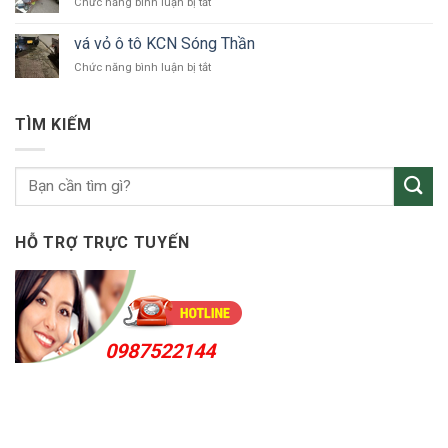
ở
Chức năng bình luận bị tắt
ô
vá
tô
vỏ
Bắc
vá vỏ ô tô KCN Sóng Thần
ô
Tân
ở
Chức năng bình luận bị tắt
tô
Uyên
vá
Thuận
vỏ
An
ô
24h
TÌM KIẾM
tô
KCN
Sóng
Thần
HỖ TRỢ TRỰC TUYẾN
0987522144