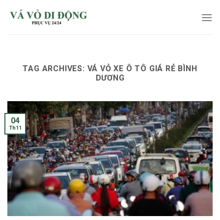
Skip
to
content
TAG ARCHIVES:
VÁ VỎ XE Ô TÔ GIÁ RẺ BÌNH
DƯƠNG
04
Th11