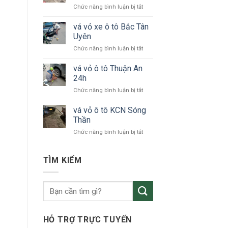
ở
Chức năng bình luận bị tắt
tô
vá
24h
vỏ
vá vỏ xe ô tô Bắc Tân
Bình
xe
Dương
Uyên
ô
ở
Chức năng bình luận bị tắt
tô
vá
KCN
vỏ
vá vỏ ô tô Thuận An
VSIP
xe
24h
ô
ở
Chức năng bình luận bị tắt
tô
vá
Bắc
vỏ
vá vỏ ô tô KCN Sóng
Tân
ô
Uyên
Thần
tô
ở
Chức năng bình luận bị tắt
Thuận
vá
An
vỏ
24h
ô
TÌM KIẾM
tô
KCN
Sóng
Thần
HỖ TRỢ TRỰC TUYẾN