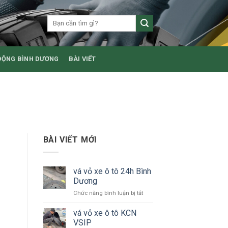
ĐỘNG BÌNH DƯƠNG
BÀI VIẾT
BÀI VIẾT MỚI
vá vỏ xe ô tô 24h Bình
Dương
ở
Chức năng bình luận bị tắt
vá
vỏ
vá vỏ xe ô tô KCN
xe
VSIP
ô