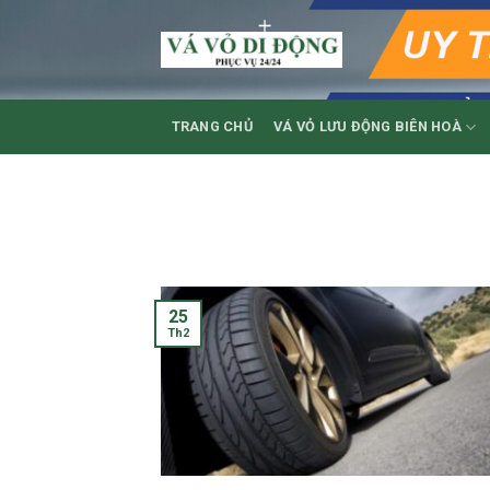
Skip
to
content
TRANG CHỦ
VÁ VỎ LƯU ĐỘNG BIÊN HOÀ
25
Th2