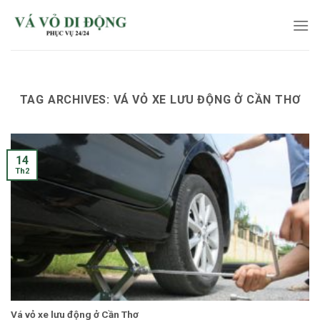
Skip
to
content
TAG ARCHIVES:
VÁ VỎ XE LƯU ĐỘNG Ở CẦN THƠ
14
Th2
Vá vỏ xe lưu động ở Cần Thơ