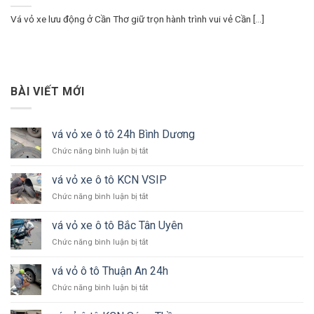
Vá vỏ xe lưu động ở Cần Thơ giữ trọn hành trình vui vẻ Cần [...]
BÀI VIẾT MỚI
vá vỏ xe ô tô 24h Bình Dương
ở
Chức năng bình luận bị tắt
vá
vỏ
vá vỏ xe ô tô KCN VSIP
xe
ở
Chức năng bình luận bị tắt
ô
vá
tô
vỏ
24h
vá vỏ xe ô tô Bắc Tân Uyên
xe
Bình
ở
Chức năng bình luận bị tắt
ô
Dương
vá
tô
vỏ
KCN
vá vỏ ô tô Thuận An 24h
xe
VSIP
ở
Chức năng bình luận bị tắt
ô
vá
tô
vỏ
Bắc