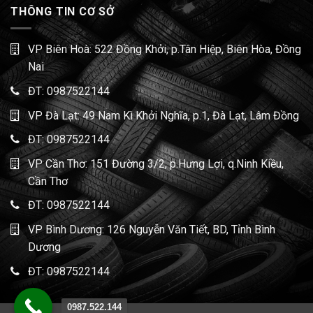
THÔNG TIN CƠ SỞ
VP Biên Hoà: 522 Đồng Khởi, p.Tân Hiệp, Biên Hòa, Đồng
Nai
ĐT:
0987522144
VP Đà Lạt: 49 Nam Kì Khởi Nghĩa, p.1, Đà Lạt, Lâm Đồng
ĐT:
0987522144
VP Cần Thơ: 151 Đường 3/2, p.Hưng Lợi, q.Ninh Kiều,
Cần Thơ
ĐT:
0987522144
VP Bình Dương: 126 Nguyễn Văn Tiết, BD, Tỉnh Bình
Dương
ĐT:
0987522144
0987.522.144