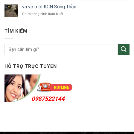
tô
vỏ
Bắc
vá vỏ ô tô KCN Sóng Thần
ô
Tân
ở
Chức năng bình luận bị tắt
tô
Uyên
vá
Thuận
vỏ
An
ô
24h
TÌM KIẾM
tô
KCN
Sóng
Thần
HỖ TRỢ TRỰC TUYẾN
0987522144