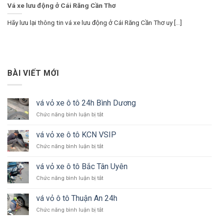
Vá xe lưu động ở Cái Răng Cần Thơ
Hãy lưu lại thông tin vá xe lưu động ở Cái Răng Cần Thơ uy [...]
BÀI VIẾT MỚI
vá vỏ xe ô tô 24h Bình Dương
ở
Chức năng bình luận bị tắt
vá
vỏ
vá vỏ xe ô tô KCN VSIP
xe
ở
Chức năng bình luận bị tắt
ô
vá
tô
vỏ
24h
vá vỏ xe ô tô Bắc Tân Uyên
xe
Bình
ở
Chức năng bình luận bị tắt
ô
Dương
vá
tô
vỏ
KCN
vá vỏ ô tô Thuận An 24h
xe
VSIP
ở
Chức năng bình luận bị tắt
ô
vá