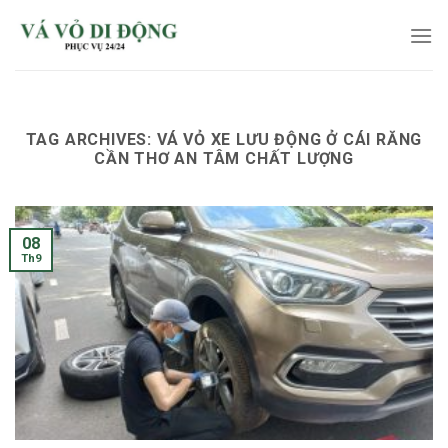
Skip
to
content
TAG ARCHIVES:
VÁ VỎ XE LƯU ĐỘNG Ở CÁI RĂNG
CẦN THƠ AN TÂM CHẤT LƯỢNG
08
Th9