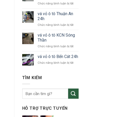
ở
Chức năng bình luận bị tắt
tô
vá
KCN
vỏ
vá vỏ ô tô Thuận An
VSIP
xe
24h
ô
ở
Chức năng bình luận bị tắt
tô
vá
Bắc
vỏ
vá vỏ ô tô KCN Sóng
Tân
ô
Uyên
Thần
tô
ở
Chức năng bình luận bị tắt
Thuận
vá
An
vỏ
vá vỏ ô tô Bến Cát 24h
24h
ô
ở
Chức năng bình luận bị tắt
tô
vá
KCN
vỏ
Sóng
ô
TÌM KIẾM
Thần
tô
Bến
Cát
24h
HỖ TRỢ TRỰC TUYẾN