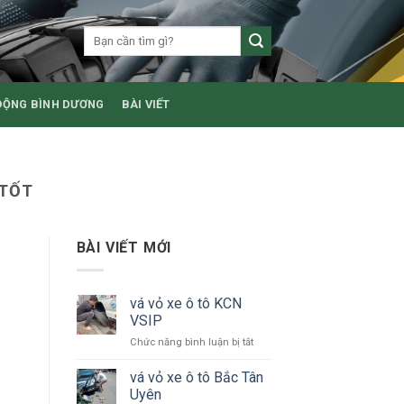
ĐỘNG BÌNH DƯƠNG
BÀI VIẾT
 TỐT
BÀI VIẾT MỚI
vá vỏ xe ô tô KCN
VSIP
ở
Chức năng bình luận bị tắt
vá
vỏ
vá vỏ xe ô tô Bắc Tân
xe
Uyên
ô