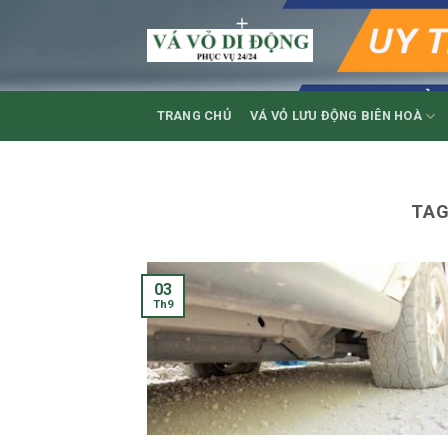
Skip
to
content
TRANG CHỦ
VÁ VỎ LƯU ĐỘNG BIÊN HOÀ
TAG
03
Th9