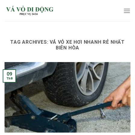
Skip
to
content
TAG ARCHIVES:
VÁ VỎ XE HƠI NHANH RẺ NHẤT
BIÊN HÒA
09
Th8