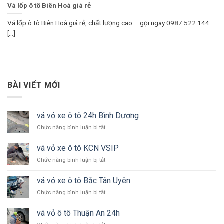
Vá lốp ô tô Biên Hoà giá rẻ
Vá lốp ô tô Biên Hoà giá rẻ, chất lượng cao – gọi ngay 0987.522.144
[...]
BÀI VIẾT MỚI
vá vỏ xe ô tô 24h Bình Dương
ở
Chức năng bình luận bị tắt
vá
vỏ
vá vỏ xe ô tô KCN VSIP
xe
ở
Chức năng bình luận bị tắt
ô
vá
tô
vỏ
24h
vá vỏ xe ô tô Bắc Tân Uyên
xe
Bình
ở
Chức năng bình luận bị tắt
ô
Dương
vá
tô
vỏ
KCN
vá vỏ ô tô Thuận An 24h
xe
VSIP