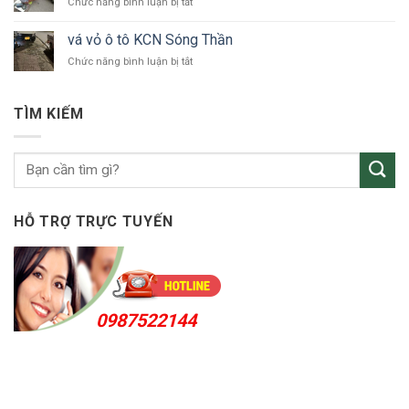
ở
Chức năng bình luận bị tắt
ô
vá
tô
vỏ
Bắc
vá vỏ ô tô KCN Sóng Thần
ô
Tân
ở
Chức năng bình luận bị tắt
tô
Uyên
vá
Thuận
vỏ
An
ô
24h
TÌM KIẾM
tô
KCN
Sóng
Thần
HỖ TRỢ TRỰC TUYẾN
0987522144