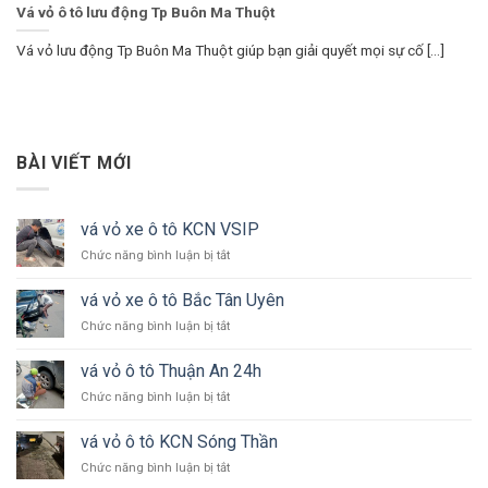
Vá vỏ ô tô lưu động Tp Buôn Ma Thuột
Vá vỏ lưu động Tp Buôn Ma Thuột giúp bạn giải quyết mọi sự cố [...]
BÀI VIẾT MỚI
vá vỏ xe ô tô KCN VSIP
ở
Chức năng bình luận bị tắt
vá
vỏ
vá vỏ xe ô tô Bắc Tân Uyên
xe
ở
Chức năng bình luận bị tắt
ô
vá
tô
vỏ
KCN
vá vỏ ô tô Thuận An 24h
xe
VSIP
ở
Chức năng bình luận bị tắt
ô
vá
tô
vỏ
Bắc
vá vỏ ô tô KCN Sóng Thần
ô
Tân
ở
Chức năng bình luận bị tắt
tô
Uyên
vá