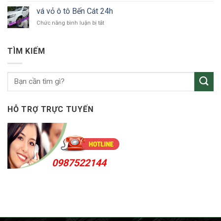
Thuận
vỏ
An
vá vỏ ô tô Bến Cát 24h
ô
24h
ở
Chức năng bình luận bị tắt
tô
vá
KCN
vỏ
Sóng
ô
Thần
TÌM KIẾM
tô
Bến
Cát
24h
HỖ TRỢ TRỰC TUYẾN
0987522144