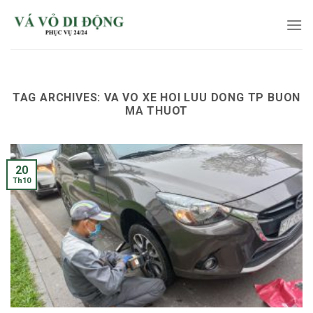
Skip
to
content
TAG ARCHIVES:
VA VO XE HOI LUU DONG TP BUON
MA THUOT
20
Th10