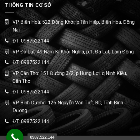
THÔNG TIN CƠ SỞ
VP Biên Hoà: 522 Đồng Khởi, p.Tân Hiệp, Biên Hòa, Đồng
Nai
ĐT:
0987522144
VP Đà Lạt: 49 Nam Kì Khởi Nghĩa, p.1, Đà Lạt, Lâm Đồng
ĐT:
0987522144
VP Cần Thơ: 151 Đường 3/2, p.Hưng Lợi, q.Ninh Kiều,
Cần Thơ
ĐT:
0987522144
VP Bình Dương: 126 Nguyễn Văn Tiết, BD, Tỉnh Bình
Dương
ĐT:
0987522144
0987.522.144