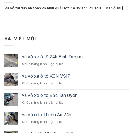
Vá vỏ tại đây an toàn và hiệu quả Hotline 0987.522.144 – Vá vỏ tại [...]
BÀI VIẾT MỚI
vá vỏ xe ô tô 24h Bình Dương
ở
Chức năng bình luận bị tắt
vá
vỏ
vá vỏ xe ô tô KCN VSIP
xe
ở
Chức năng bình luận bị tắt
ô
vá
tô
vỏ
24h
vá vỏ xe ô tô Bắc Tân Uyên
xe
Bình
ở
Chức năng bình luận bị tắt
ô
Dương
vá
tô
vỏ
KCN
vá vỏ ô tô Thuận An 24h
xe
VSIP
ở
Chức năng bình luận bị tắt
ô
vá
tô
vỏ
Bắc