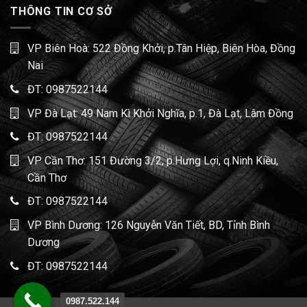
THÔNG TIN CƠ SỞ
VP Biên Hoà: 522 Đồng Khởi, p.Tân Hiệp, Biên Hòa, Đồng
Nai
ĐT:
0987522144
VP Đà Lạt: 49 Nam Kì Khởi Nghĩa, p.1, Đà Lạt, Lâm Đồng
ĐT:
0987522144
VP Cần Thơ: 151 Đường 3/2, p.Hưng Lợi, q.Ninh Kiều,
Cần Thơ
ĐT:
0987522144
VP Bình Dương: 126 Nguyễn Văn Tiết, BD, Tỉnh Bình
Dương
ĐT:
0987522144
0987.522.144