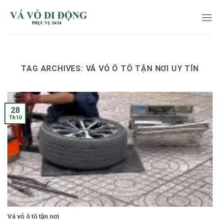
Skip
to
content
TAG ARCHIVES:
VÁ VỎ Ô TÔ TẬN NƠI UY TÍN
28
Th10
Vá vỏ ô tô tận nơi