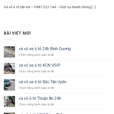
Vá vỏ ô tô tận nơi – 0987 522 144 – Dịch vụ nhanh chóng [...]
BÀI VIẾT MỚI
vá vỏ xe ô tô 24h Bình Dương
ở
Chức năng bình luận bị tắt
vá
vỏ
vá vỏ xe ô tô KCN VSIP
xe
ở
Chức năng bình luận bị tắt
ô
vá
tô
vỏ
24h
vá vỏ xe ô tô Bắc Tân Uyên
xe
Bình
ở
Chức năng bình luận bị tắt
ô
Dương
vá
tô
vỏ
KCN
vá vỏ ô tô Thuận An 24h
xe
VSIP
ở
Chức năng bình luận bị tắt
ô
vá
tô
vỏ
Bắc