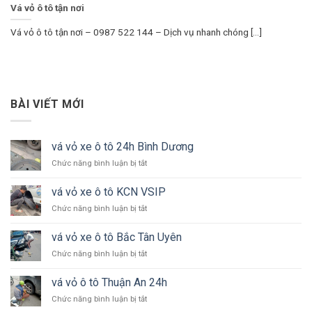
Vá vỏ ô tô tận nơi
Vá vỏ ô tô tận nơi – 0987 522 144 – Dịch vụ nhanh chóng [...]
BÀI VIẾT MỚI
vá vỏ xe ô tô 24h Bình Dương
ở
Chức năng bình luận bị tắt
vá
vỏ
vá vỏ xe ô tô KCN VSIP
xe
ở
Chức năng bình luận bị tắt
ô
vá
tô
vỏ
24h
vá vỏ xe ô tô Bắc Tân Uyên
xe
Bình
ở
Chức năng bình luận bị tắt
ô
Dương
vá
tô
vỏ
KCN
vá vỏ ô tô Thuận An 24h
xe
VSIP
ở
Chức năng bình luận bị tắt
ô
vá