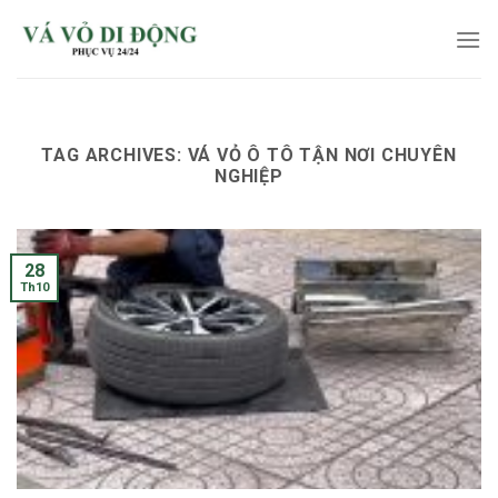
Skip
to
content
TAG ARCHIVES:
VÁ VỎ Ô TÔ TẬN NƠI CHUYÊN
NGHIỆP
28
Th10