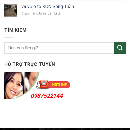
tô
vỏ
Bắc
vá vỏ ô tô KCN Sóng Thần
ô
Tân
ở
Chức năng bình luận bị tắt
tô
Uyên
vá
Thuận
vỏ
An
ô
24h
TÌM KIẾM
tô
KCN
Sóng
Thần
HỖ TRỢ TRỰC TUYẾN
0987522144