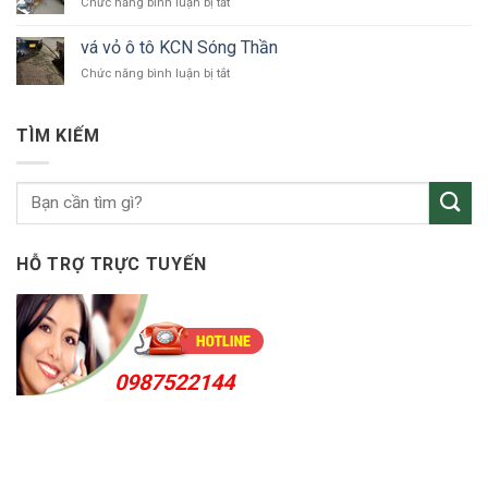
ở
Chức năng bình luận bị tắt
ô
vá
tô
vỏ
Bắc
vá vỏ ô tô KCN Sóng Thần
ô
Tân
ở
Chức năng bình luận bị tắt
tô
Uyên
vá
Thuận
vỏ
An
ô
24h
TÌM KIẾM
tô
KCN
Sóng
Thần
HỖ TRỢ TRỰC TUYẾN
0987522144