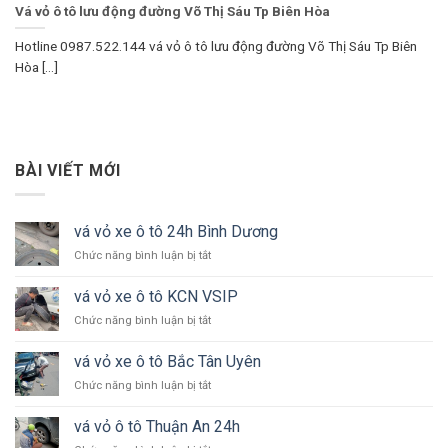
Vá vỏ ô tô lưu động đường Võ Thị Sáu Tp Biên Hòa
Hotline 0987.522.144 vá vỏ ô tô lưu động đường Võ Thị Sáu Tp Biên
Hòa [...]
BÀI VIẾT MỚI
vá vỏ xe ô tô 24h Bình Dương
ở
Chức năng bình luận bị tắt
vá
vỏ
vá vỏ xe ô tô KCN VSIP
xe
ở
Chức năng bình luận bị tắt
ô
vá
tô
vỏ
24h
vá vỏ xe ô tô Bắc Tân Uyên
xe
Bình
ở
Chức năng bình luận bị tắt
ô
Dương
vá
tô
vỏ
KCN
vá vỏ ô tô Thuận An 24h
xe
VSIP