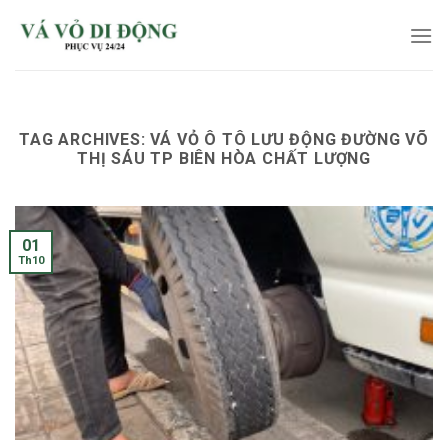
Skip
to
content
TAG ARCHIVES:
VÁ VỎ Ô TÔ LƯU ĐỘNG ĐƯỜNG VÕ
THỊ SÁU TP BIÊN HÒA CHẤT LƯỢNG
01
Th10