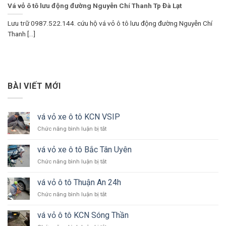
Vá vỏ ô tô lưu động đường Nguyễn Chí Thanh Tp Đà Lạt
Lưu trữ 0987.522.144. cứu hộ vá vỏ ô tô lưu động đường Nguyễn Chí
Thanh [...]
BÀI VIẾT MỚI
vá vỏ xe ô tô KCN VSIP
ở
Chức năng bình luận bị tắt
vá
vỏ
vá vỏ xe ô tô Bắc Tân Uyên
xe
ở
Chức năng bình luận bị tắt
ô
vá
tô
vỏ
KCN
vá vỏ ô tô Thuận An 24h
xe
VSIP
ở
Chức năng bình luận bị tắt
ô
vá
tô
vỏ
Bắc
vá vỏ ô tô KCN Sóng Thần
ô
Tân