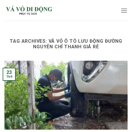
Skip
to
content
TAG ARCHIVES:
VÁ VỎ Ô TÔ LƯU ĐỘNG ĐƯỜNG
NGUYỄN CHÍ THANH GIÁ RẺ
23
Th9