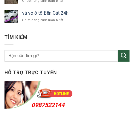
ở
Chức năng bình luận bị tắt
tô
Uyên
vá
Thuận
vỏ
An
vá vỏ ô tô Bến Cát 24h
ô
24h
ở
Chức năng bình luận bị tắt
tô
vá
KCN
vỏ
Sóng
ô
Thần
TÌM KIẾM
tô
Bến
Cát
24h
HỖ TRỢ TRỰC TUYẾN
0987522144