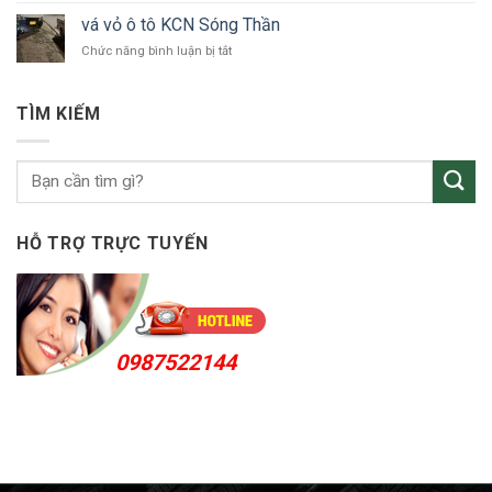
tô
vỏ
Bắc
vá vỏ ô tô KCN Sóng Thần
ô
Tân
ở
Chức năng bình luận bị tắt
tô
Uyên
vá
Thuận
vỏ
An
ô
24h
TÌM KIẾM
tô
KCN
Sóng
Thần
HỖ TRỢ TRỰC TUYẾN
0987522144