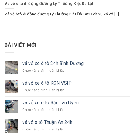
Vá vỏ ô tô di động đường Lý Thường Kiệt Đà Lạt
Vá vỏ ôtô di động đường Lý Thường Kiệt Đà Lạt Dịch vụ vá vỏ [...]
BÀI VIẾT MỚI
vá vỏ xe ô tô 24h Bình Dương
ở
Chức năng bình luận bị tắt
vá
vỏ
vá vỏ xe ô tô KCN VSIP
xe
ở
Chức năng bình luận bị tắt
ô
vá
tô
vỏ
24h
vá vỏ xe ô tô Bắc Tân Uyên
xe
Bình
ở
Chức năng bình luận bị tắt
ô
Dương
vá
tô
vỏ
KCN
vá vỏ ô tô Thuận An 24h
xe
VSIP
ở
Chức năng bình luận bị tắt
ô
vá