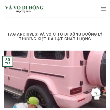
Skip
to
content
TAG ARCHIVES:
VÁ VỎ Ô TÔ DI ĐỘNG ĐƯỜNG LÝ
THƯỜNG KIỆT ĐÀ LẠT CHẤT LƯỢNG
30
Th7