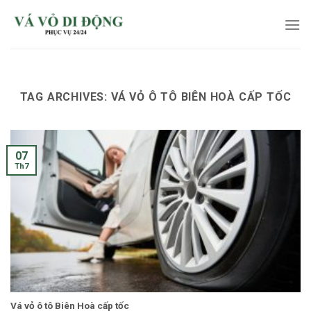
Skip
to
content
TAG ARCHIVES:
VÁ VỎ Ô TÔ BIÊN HOÀ CẤP TỐC
07
Th7
Vá vỏ ô tô Biên Hoà cấp tốc