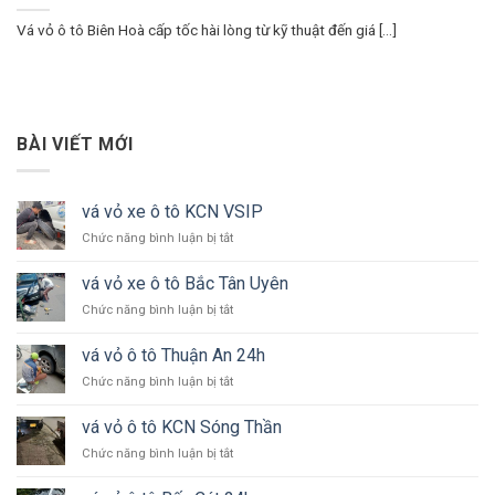
Vá vỏ ô tô Biên Hoà cấp tốc hài lòng từ kỹ thuật đến giá [...]
BÀI VIẾT MỚI
vá vỏ xe ô tô KCN VSIP
ở
Chức năng bình luận bị tắt
vá
vỏ
vá vỏ xe ô tô Bắc Tân Uyên
xe
ở
Chức năng bình luận bị tắt
ô
vá
tô
vỏ
KCN
vá vỏ ô tô Thuận An 24h
xe
VSIP
ở
Chức năng bình luận bị tắt
ô
vá
tô
vỏ
Bắc
vá vỏ ô tô KCN Sóng Thần
ô
Tân
ở
Chức năng bình luận bị tắt
tô
Uyên
vá
Thuận
vỏ
An