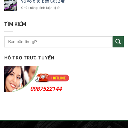
vá vỏ ô tô Bến Cát 24h
ô
24h
ở
Chức năng bình luận bị tắt
tô
vá
KCN
vỏ
Sóng
ô
Thần
TÌM KIẾM
tô
Bến
Cát
24h
HỖ TRỢ TRỰC TUYẾN
0987522144