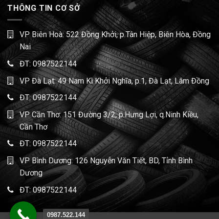
THÔNG TIN CƠ SỞ
VP Biên Hoà: 522 Đồng Khởi, p.Tân Hiệp, Biên Hòa, Đồng
Nai
ĐT:
0987522144
VP Đà Lạt: 49 Nam Kì Khởi Nghĩa, p.1, Đà Lạt, Lâm Đồng
ĐT:
0987522144
VP Cần Thơ: 151 Đường 3/2, p.Hưng Lợi, q.Ninh Kiều,
Cần Thơ
ĐT:
0987522144
VP Bình Dương: 126 Nguyễn Văn Tiết, BD, Tỉnh Bình
Dương
ĐT:
0987522144
0987.522.144