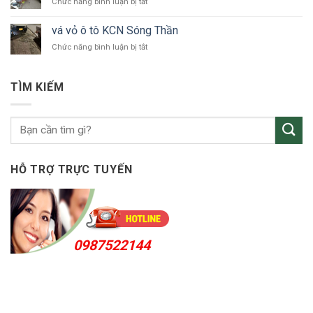
ở
Chức năng bình luận bị tắt
ô
vá
tô
vỏ
Bắc
vá vỏ ô tô KCN Sóng Thần
ô
Tân
ở
Chức năng bình luận bị tắt
tô
Uyên
vá
Thuận
vỏ
An
ô
24h
TÌM KIẾM
tô
KCN
Sóng
Thần
HỖ TRỢ TRỰC TUYẾN
0987522144