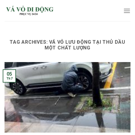
Skip
to
content
TAG ARCHIVES:
VÁ VỎ LƯU ĐỘNG TẠI THỦ DẦU
MỘT CHẤT LƯỢNG
05
Th7