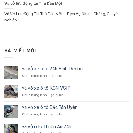
Vá vỏ lưu động tại Thủ Dầu Một
Vá Vỏ Lưu Động Tại Thủ Dầu Một – Dịch Vụ Nhanh Chóng, Chuyên
Nghiệp [...]
BÀI VIẾT MỚI
vá vỏ xe ô tô 24h Bình Dương
ở
Chức năng bình luận bị tắt
vá
vỏ
vá vỏ xe ô tô KCN VSIP
xe
ở
Chức năng bình luận bị tắt
ô
vá
tô
vỏ
24h
vá vỏ xe ô tô Bắc Tân Uyên
xe
Bình
ở
Chức năng bình luận bị tắt
ô
Dương
vá
tô
vỏ
KCN
vá vỏ ô tô Thuận An 24h
xe
VSIP