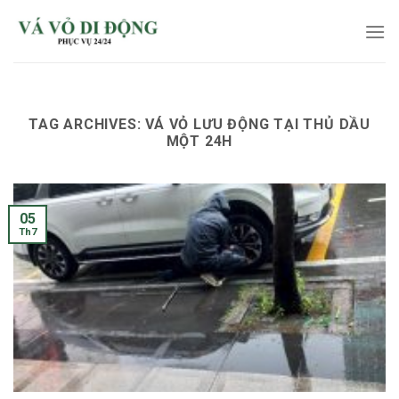
Skip
to
content
TAG ARCHIVES:
VÁ VỎ LƯU ĐỘNG TẠI THỦ DẦU
MỘT 24H
05
Th7