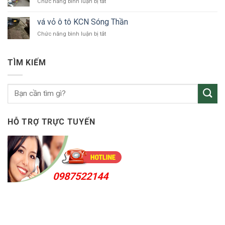
ở
Chức năng bình luận bị tắt
ô
vá
tô
vỏ
Bắc
vá vỏ ô tô KCN Sóng Thần
ô
Tân
ở
Chức năng bình luận bị tắt
tô
Uyên
vá
Thuận
vỏ
An
ô
24h
TÌM KIẾM
tô
KCN
Sóng
Thần
HỖ TRỢ TRỰC TUYẾN
0987522144