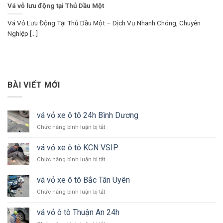
Vá vỏ lưu động tại Thủ Dầu Một
Vá Vỏ Lưu Động Tại Thủ Dầu Một – Dịch Vụ Nhanh Chóng, Chuyên
Nghiệp [...]
BÀI VIẾT MỚI
vá vỏ xe ô tô 24h Bình Dương
ở
Chức năng bình luận bị tắt
vá
vỏ
vá vỏ xe ô tô KCN VSIP
xe
ở
Chức năng bình luận bị tắt
ô
vá
tô
vỏ
24h
vá vỏ xe ô tô Bắc Tân Uyên
xe
Bình
ở
Chức năng bình luận bị tắt
ô
Dương
vá
tô
vỏ
KCN
vá vỏ ô tô Thuận An 24h
xe
VSIP