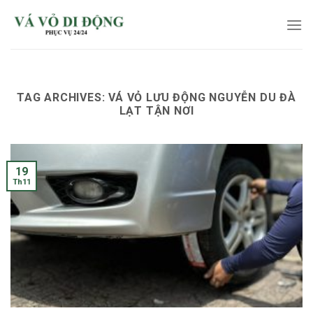
Skip
to
content
TAG ARCHIVES:
VÁ VỎ LƯU ĐỘNG NGUYỄN DU ĐÀ
LẠT TẬN NƠI
19
Th11