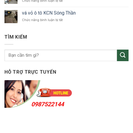
ở
Chức năng bình luận bị tắt
ô
vá
tô
vỏ
Bắc
vá vỏ ô tô KCN Sóng Thần
ô
Tân
ở
Chức năng bình luận bị tắt
tô
Uyên
vá
Thuận
vỏ
An
ô
24h
TÌM KIẾM
tô
KCN
Sóng
Thần
HỖ TRỢ TRỰC TUYẾN
0987522144