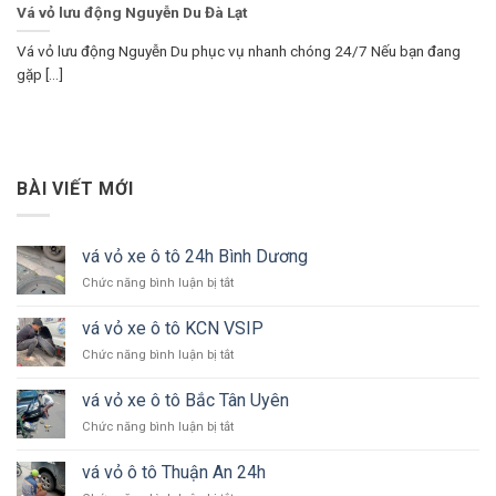
Vá vỏ lưu động Nguyễn Du Đà Lạt
Vá vỏ lưu động Nguyễn Du phục vụ nhanh chóng 24/7 Nếu bạn đang
gặp [...]
BÀI VIẾT MỚI
vá vỏ xe ô tô 24h Bình Dương
ở
Chức năng bình luận bị tắt
vá
vỏ
vá vỏ xe ô tô KCN VSIP
xe
ở
Chức năng bình luận bị tắt
ô
vá
tô
vỏ
24h
vá vỏ xe ô tô Bắc Tân Uyên
xe
Bình
ở
Chức năng bình luận bị tắt
ô
Dương
vá
tô
vỏ
KCN
vá vỏ ô tô Thuận An 24h
xe
VSIP