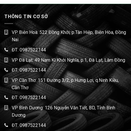
THÔNG TIN CƠ SỞ
VP Biên Hoà: 522 Đồng Khởi, p.Tân Hiệp, Biên Hòa, Đồng
Nai
ĐT:
0987522144
VP Đà Lạt: 49 Nam Kì Khởi Nghĩa, p.1, Đà Lạt, Lâm Đồng
ĐT:
0987522144
VP Cần Thơ: 151 Đường 3/2, p.Hưng Lợi, q.Ninh Kiều,
Cần Thơ
ĐT:
0987522144
VP Bình Dương: 126 Nguyễn Văn Tiết, BD, Tỉnh Bình
Dương
ĐT:
0987522144