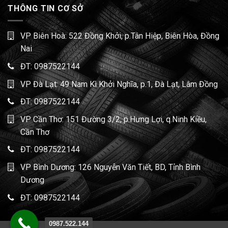
THÔNG TIN CƠ SỞ
VP Biên Hoà: 522 Đồng Khởi, p.Tân Hiệp, Biên Hòa, Đồng
Nai
ĐT:
0987522144
VP Đà Lạt: 49 Nam Kì Khởi Nghĩa, p.1, Đà Lạt, Lâm Đồng
ĐT:
0987522144
VP Cần Thơ: 151 Đường 3/2, p.Hưng Lợi, q.Ninh Kiều,
Cần Thơ
ĐT:
0987522144
VP Bình Dương: 126 Nguyễn Văn Tiết, BD, Tỉnh Bình
Dương
ĐT:
0987522144
0987.522.144