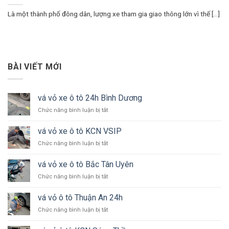
Là một thành phố đông dân, lượng xe tham gia giao thông lớn vì thế [...]
BÀI VIẾT MỚI
vá vỏ xe ô tô 24h Bình Dương
ở
Chức năng bình luận bị tắt
vá
vỏ
vá vỏ xe ô tô KCN VSIP
xe
ở
Chức năng bình luận bị tắt
ô
vá
tô
vỏ
24h
vá vỏ xe ô tô Bắc Tân Uyên
xe
Bình
ở
Chức năng bình luận bị tắt
ô
Dương
vá
tô
vỏ
KCN
vá vỏ ô tô Thuận An 24h
xe
VSIP
ở
Chức năng bình luận bị tắt
ô
vá
tô
vỏ
Bắc