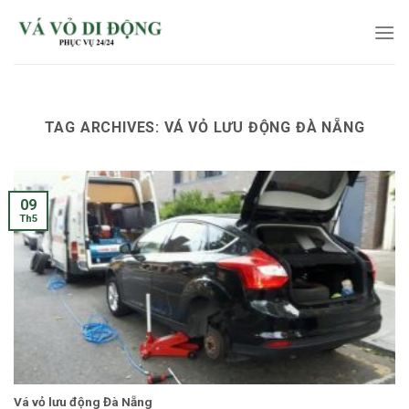
Skip
to
content
TAG ARCHIVES:
VÁ VỎ LƯU ĐỘNG ĐÀ NẴNG
09
Th5
Vá vỏ lưu động Đà Nẵng