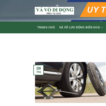
Skip
to
content
TRANG CHỦ
VÁ VỎ LƯU ĐỘNG BIÊN HOÀ
09
Th5