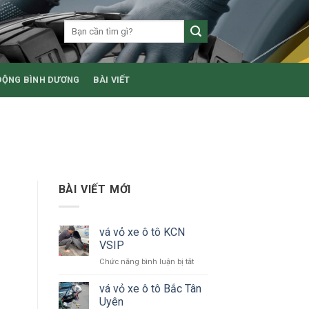
ĐỘNG BÌNH DƯƠNG
BÀI VIẾT
BÀI VIẾT MỚI
vá vỏ xe ô tô KCN
VSIP
ở
Chức năng bình luận bị tắt
vá
vỏ
vá vỏ xe ô tô Bắc Tân
xe
Uyên
ô