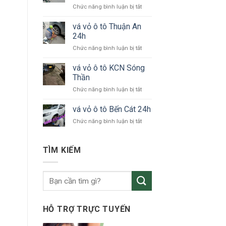
ở
Chức năng bình luận bị tắt
tô
vá
KCN
vỏ
vá vỏ ô tô Thuận An
VSIP
xe
24h
ô
ở
Chức năng bình luận bị tắt
tô
vá
Bắc
vỏ
vá vỏ ô tô KCN Sóng
Tân
ô
Uyên
Thần
tô
ở
Chức năng bình luận bị tắt
Thuận
vá
An
vỏ
vá vỏ ô tô Bến Cát 24h
24h
ô
ở
Chức năng bình luận bị tắt
tô
vá
KCN
vỏ
Sóng
ô
TÌM KIẾM
Thần
tô
Bến
Cát
24h
HỖ TRỢ TRỰC TUYẾN