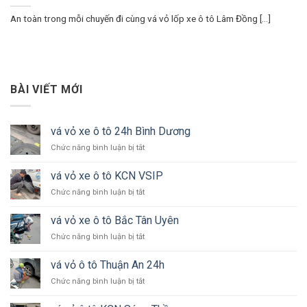
An toàn trong mỗi chuyến đi cùng vá vỏ lốp xe ô tô Lâm Đồng [...]
BÀI VIẾT MỚI
vá vỏ xe ô tô 24h Bình Dương
ở
Chức năng bình luận bị tắt
vá
vỏ
vá vỏ xe ô tô KCN VSIP
xe
ở
Chức năng bình luận bị tắt
ô
vá
tô
vỏ
24h
vá vỏ xe ô tô Bắc Tân Uyên
xe
Bình
ở
Chức năng bình luận bị tắt
ô
Dương
vá
tô
vỏ
KCN
vá vỏ ô tô Thuận An 24h
xe
VSIP
ở
Chức năng bình luận bị tắt
ô
vá
tô
vỏ
Bắc