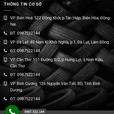
THÔNG TIN CƠ SỞ
VP Biên Hoà: 522 Đồng Khởi, p.Tân Hiệp, Biên Hòa, Đồng
Nai
ĐT:
0987522144
VP Đà Lạt: 49 Nam Kì Khởi Nghĩa, p.1, Đà Lạt, Lâm Đồng
ĐT:
0987522144
VP Cần Thơ: 151 Đường 3/2, p.Hưng Lợi, q.Ninh Kiều,
Cần Thơ
ĐT:
0987522144
VP Bình Dương: 126 Nguyễn Văn Tiết, BD, Tỉnh Bình
Dương
ĐT:
0987522144
0987.522.144