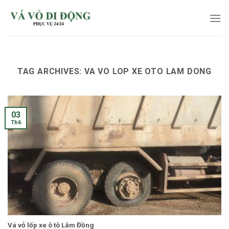
Skip
to
content
TAG ARCHIVES:
VA VO LOP XE OTO LAM DONG
03
Th6
Vá vỏ lốp xe ô tô Lâm Đồng