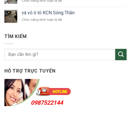
ở
Chức năng bình luận bị tắt
ô
vá
tô
vỏ
Bắc
vá vỏ ô tô KCN Sóng Thần
ô
Tân
ở
Chức năng bình luận bị tắt
tô
Uyên
vá
Thuận
vỏ
An
ô
24h
TÌM KIẾM
tô
KCN
Sóng
Thần
HỖ TRỢ TRỰC TUYẾN
0987522144