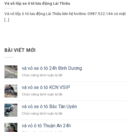
Vá vỏ lốp xe ô tô lưu động Lái Thiêu
Vá vỏ lốp ô tô lưu động Lái Thiêu liên hệ hotline: 0987.522.144 có mặt
[...]
BÀI VIẾT MỚI
vá vỏ xe ô tô 24h Bình Dương
ở
Chức năng bình luận bị tắt
vá
vỏ
vá vỏ xe ô tô KCN VSIP
xe
ở
Chức năng bình luận bị tắt
ô
vá
tô
vỏ
24h
vá vỏ xe ô tô Bắc Tân Uyên
xe
Bình
ở
Chức năng bình luận bị tắt
ô
Dương
vá
tô
vỏ
KCN
vá vỏ ô tô Thuận An 24h
xe
VSIP