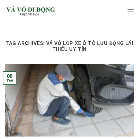
Skip
to
content
TAG ARCHIVES:
VÁ VỎ LỐP XE Ô TÔ LƯU ĐỘNG LÁI
THIÊU UY TÍN
08
Th9