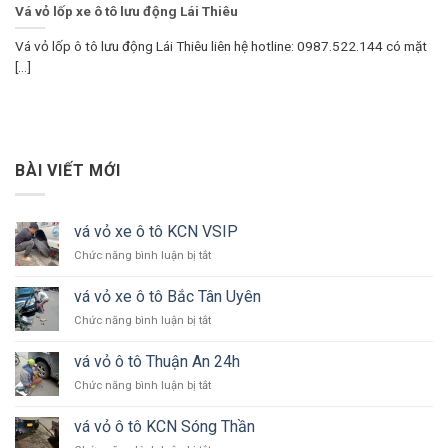
Vá vỏ lốp xe ô tô lưu động Lái Thiêu
Vá vỏ lốp ô tô lưu động Lái Thiêu liên hệ hotline: 0987.522.144 có mặt
[...]
BÀI VIẾT MỚI
vá vỏ xe ô tô KCN VSIP
ở
Chức năng bình luận bị tắt
vá
vỏ
vá vỏ xe ô tô Bắc Tân Uyên
xe
ở
Chức năng bình luận bị tắt
ô
vá
tô
vỏ
KCN
vá vỏ ô tô Thuận An 24h
xe
VSIP
ở
Chức năng bình luận bị tắt
ô
vá
tô
vỏ
Bắc
vá vỏ ô tô KCN Sóng Thần
ô
Tân