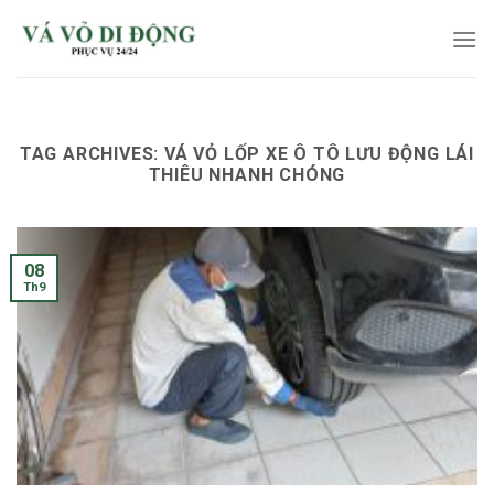
Skip
to
content
TAG ARCHIVES:
VÁ VỎ LỐP XE Ô TÔ LƯU ĐỘNG LÁI
THIÊU NHANH CHÓNG
08
Th9