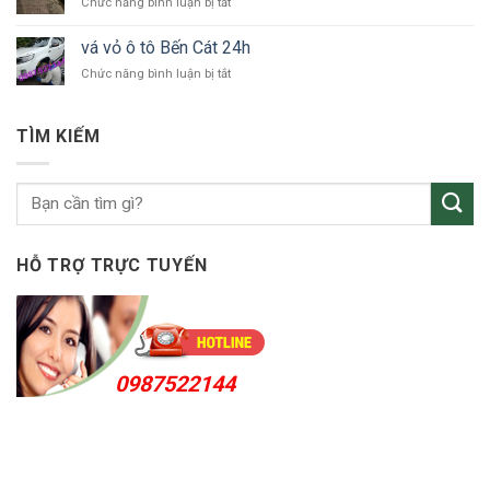
ở
Chức năng bình luận bị tắt
tô
Uyên
vá
Thuận
vỏ
An
vá vỏ ô tô Bến Cát 24h
ô
24h
ở
Chức năng bình luận bị tắt
tô
vá
KCN
vỏ
Sóng
ô
Thần
TÌM KIẾM
tô
Bến
Cát
24h
HỖ TRỢ TRỰC TUYẾN
0987522144