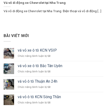
Vá vỏ di động xe Chevrolet tại Nha Trang
Vá vỏ di động xe Chevrolet tại Nha Trang Điện thoại vá vỏ di động [...]
BÀI VIẾT MỚI
vá vỏ xe ô tô KCN VSIP
ở
Chức năng bình luận bị tắt
vá
vỏ
vá vỏ xe ô tô Bắc Tân Uyên
xe
ở
Chức năng bình luận bị tắt
ô
vá
tô
vỏ
KCN
vá vỏ ô tô Thuận An 24h
xe
VSIP
ở
Chức năng bình luận bị tắt
ô
vá
tô
vỏ
Bắc
vá vỏ ô tô KCN Sóng Thần
ô
Tân
ở
Chức năng bình luận bị tắt
tô
Uyên
vá