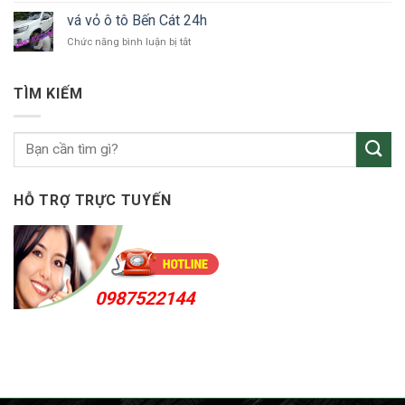
Thuận
vỏ
An
vá vỏ ô tô Bến Cát 24h
ô
24h
ở
Chức năng bình luận bị tắt
tô
vá
KCN
vỏ
Sóng
ô
Thần
TÌM KIẾM
tô
Bến
Cát
24h
HỖ TRỢ TRỰC TUYẾN
0987522144