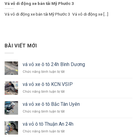
Vá vỏ di động xe bán tải Mỹ Phước 3
Vá vỏ di động xe bán tải Mỹ Phước 3 Vá vỏ di động xe [...]
BÀI VIẾT MỚI
vá vỏ xe ô tô 24h Bình Dương
ở
Chức năng bình luận bị tắt
vá
vỏ
vá vỏ xe ô tô KCN VSIP
xe
ở
Chức năng bình luận bị tắt
ô
vá
tô
vỏ
24h
vá vỏ xe ô tô Bắc Tân Uyên
xe
Bình
ở
Chức năng bình luận bị tắt
ô
Dương
vá
tô
vỏ
KCN
vá vỏ ô tô Thuận An 24h
xe
VSIP
ở
Chức năng bình luận bị tắt
ô
vá