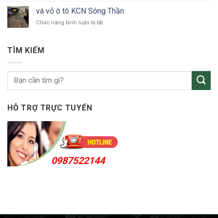
tô
vỏ
Bắc
vá vỏ ô tô KCN Sóng Thần
ô
Tân
ở
Chức năng bình luận bị tắt
tô
Uyên
vá
Thuận
vỏ
An
ô
24h
TÌM KIẾM
tô
KCN
Sóng
Thần
HỖ TRỢ TRỰC TUYẾN
0987522144