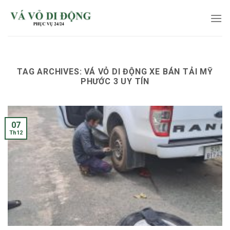
Skip
to
content
TAG ARCHIVES:
VÁ VỎ DI ĐỘNG XE BÁN TẢI MỸ
PHƯỚC 3 UY TÍN
07
Th12