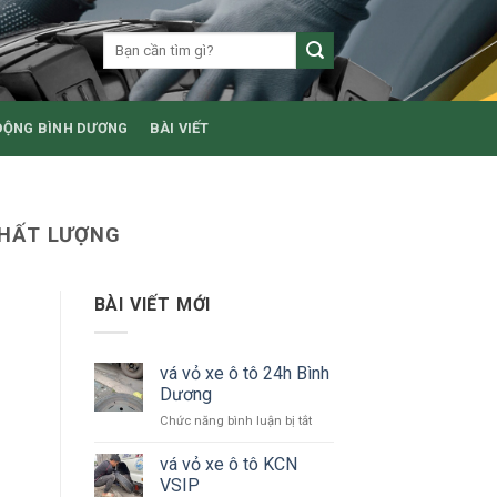
ĐỘNG BÌNH DƯƠNG
BÀI VIẾT
CHẤT LƯỢNG
BÀI VIẾT MỚI
vá vỏ xe ô tô 24h Bình
Dương
ở
Chức năng bình luận bị tắt
vá
vỏ
vá vỏ xe ô tô KCN
xe
VSIP
ô