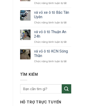
ở
Chức năng bình luận bị tắt
tô
vá
24h
vỏ
vá vỏ xe ô tô Bắc Tân
Bình
xe
Dương
Uyên
ô
ở
Chức năng bình luận bị tắt
tô
vá
KCN
vỏ
vá vỏ ô tô Thuận An
VSIP
xe
24h
ô
ở
Chức năng bình luận bị tắt
tô
vá
Bắc
vỏ
vá vỏ ô tô KCN Sóng
Tân
ô
Uyên
Thần
tô
ở
Chức năng bình luận bị tắt
Thuận
vá
An
vỏ
24h
ô
TÌM KIẾM
tô
KCN
Sóng
Thần
HỖ TRỢ TRỰC TUYẾN