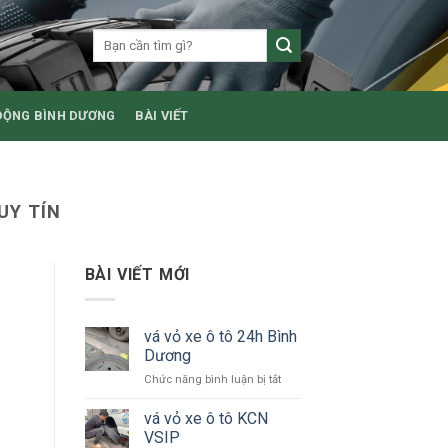
ĐỘNG BÌNH DƯƠNG
BÀI VIẾT
UY TÍN
BÀI VIẾT MỚI
vá vỏ xe ô tô 24h Bình
Dương
ở
Chức năng bình luận bị tắt
vá
vỏ
vá vỏ xe ô tô KCN
xe
VSIP
ô