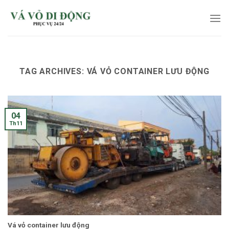
Skip
to
content
TAG ARCHIVES:
VÁ VỎ CONTAINER LƯU ĐỘNG
04
Th11
Vá vỏ container lưu động