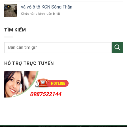
tô
vỏ
Bắc
vá vỏ ô tô KCN Sóng Thần
ô
Tân
ở
Chức năng bình luận bị tắt
tô
Uyên
vá
Thuận
vỏ
An
ô
24h
TÌM KIẾM
tô
KCN
Sóng
Thần
HỖ TRỢ TRỰC TUYẾN
0987522144