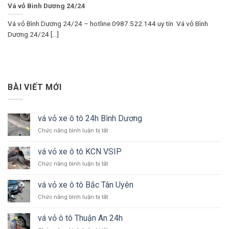
Vá vỏ Bình Dương 24/24
Vá vỏ Bình Dương 24/24 – hotline 0987.522.144 uy tín Vá vỏ Bình
Dương 24/24 [...]
BÀI VIẾT MỚI
vá vỏ xe ô tô 24h Bình Dương
ở
Chức năng bình luận bị tắt
vá
vỏ
vá vỏ xe ô tô KCN VSIP
xe
ở
Chức năng bình luận bị tắt
ô
vá
tô
vỏ
24h
vá vỏ xe ô tô Bắc Tân Uyên
xe
Bình
ở
Chức năng bình luận bị tắt
ô
Dương
vá
tô
vỏ
KCN
vá vỏ ô tô Thuận An 24h
xe
VSIP