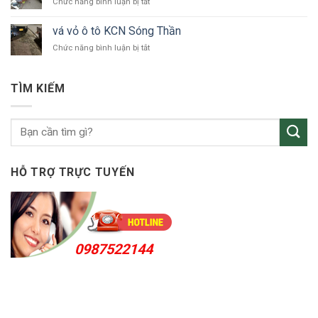
ở
Chức năng bình luận bị tắt
ô
vá
tô
vỏ
Bắc
vá vỏ ô tô KCN Sóng Thần
ô
Tân
ở
Chức năng bình luận bị tắt
tô
Uyên
vá
Thuận
vỏ
An
ô
24h
TÌM KIẾM
tô
KCN
Sóng
Thần
HỖ TRỢ TRỰC TUYẾN
0987522144