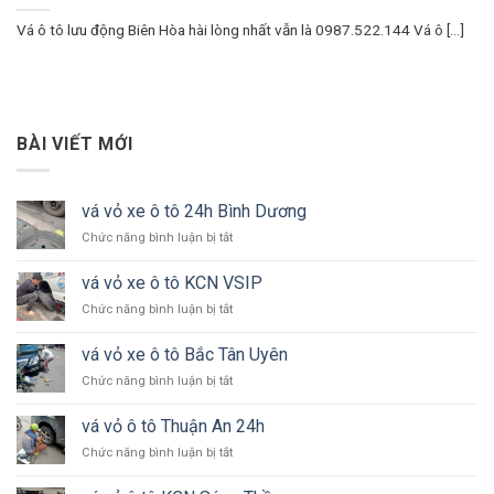
Vá ô tô lưu động Biên Hòa hài lòng nhất vẫn là 0987.522.144 Vá ô [...]
BÀI VIẾT MỚI
vá vỏ xe ô tô 24h Bình Dương
ở
Chức năng bình luận bị tắt
vá
vỏ
vá vỏ xe ô tô KCN VSIP
xe
ở
Chức năng bình luận bị tắt
ô
vá
tô
vỏ
24h
vá vỏ xe ô tô Bắc Tân Uyên
xe
Bình
ở
Chức năng bình luận bị tắt
ô
Dương
vá
tô
vỏ
KCN
vá vỏ ô tô Thuận An 24h
xe
VSIP
ở
Chức năng bình luận bị tắt
ô
vá
tô
vỏ
Bắc