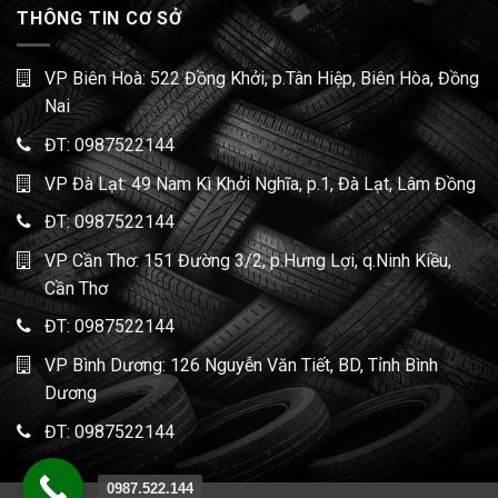
THÔNG TIN CƠ SỞ
VP Biên Hoà: 522 Đồng Khởi, p.Tân Hiệp, Biên Hòa, Đồng
Nai
ĐT:
0987522144
VP Đà Lạt: 49 Nam Kì Khởi Nghĩa, p.1, Đà Lạt, Lâm Đồng
ĐT:
0987522144
VP Cần Thơ: 151 Đường 3/2, p.Hưng Lợi, q.Ninh Kiều,
Cần Thơ
ĐT:
0987522144
VP Bình Dương: 126 Nguyễn Văn Tiết, BD, Tỉnh Bình
Dương
ĐT:
0987522144
0987.522.144