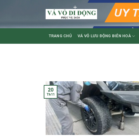
Skip
to
content
TRANG CHỦ
VÁ VỎ LƯU ĐỘNG BIÊN HOÀ
20
Th11