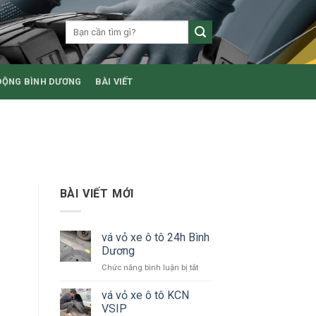
ĐỘNG BÌNH DƯƠNG
BÀI VIẾT
BÀI VIẾT MỚI
vá vỏ xe ô tô 24h Bình
Dương
ở
Chức năng bình luận bị tắt
vá
vỏ
vá vỏ xe ô tô KCN
xe
VSIP
ô