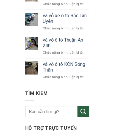
ở
Chức năng bình luận bị tắt
tô
vá
24h
vỏ
vá vỏ xe ô tô Bắc Tân
Bình
xe
Dương
Uyên
ô
ở
Chức năng bình luận bị tắt
tô
vá
KCN
vỏ
vá vỏ ô tô Thuận An
VSIP
xe
24h
ô
ở
Chức năng bình luận bị tắt
tô
vá
Bắc
vỏ
vá vỏ ô tô KCN Sóng
Tân
ô
Uyên
Thần
tô
ở
Chức năng bình luận bị tắt
Thuận
vá
An
vỏ
24h
ô
TÌM KIẾM
tô
KCN
Sóng
Thần
HỖ TRỢ TRỰC TUYẾN