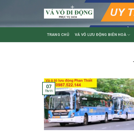
Skip
to
content
TRANG CHỦ
VÁ VỎ LƯU ĐỘNG BIÊN HOÀ
07
Th11