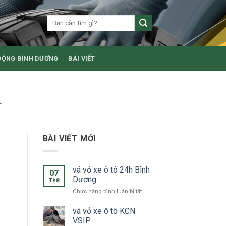
ĐỘNG BÌNH DƯƠNG
BÀI VIẾT
T
BÀI VIẾT MỚI
vá vỏ xe ô tô 24h Bình
07
Dương
Th8
ở
Chức năng bình luận bị tắt
vá
vỏ
vá vỏ xe ô tô KCN
xe
VSIP
ô