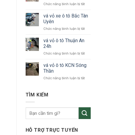
ở
Chức năng bình luận bị tắt
tô
vá
24h
vỏ
vá vỏ xe ô tô Bắc Tân
Bình
xe
Dương
Uyên
ô
ở
Chức năng bình luận bị tắt
tô
vá
KCN
vỏ
vá vỏ ô tô Thuận An
VSIP
xe
24h
ô
ở
Chức năng bình luận bị tắt
tô
vá
Bắc
vỏ
vá vỏ ô tô KCN Sóng
Tân
ô
Uyên
Thần
tô
ở
Chức năng bình luận bị tắt
Thuận
vá
An
vỏ
24h
ô
TÌM KIẾM
tô
KCN
Sóng
Thần
HỖ TRỢ TRỰC TUYẾN