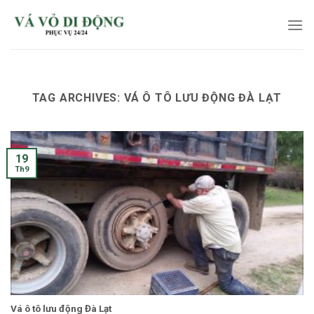
Skip
to
content
TAG ARCHIVES:
VÁ Ô TÔ LƯU ĐỘNG ĐÀ LẠT
19
Th9
Vá ô tô lưu động Đà Lạt