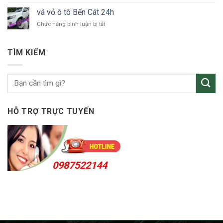
Thuận
vỏ
An
vá vỏ ô tô Bến Cát 24h
ô
24h
ở
Chức năng bình luận bị tắt
tô
vá
KCN
vỏ
Sóng
ô
Thần
TÌM KIẾM
tô
Bến
Cát
24h
HỖ TRỢ TRỰC TUYẾN
0987522144