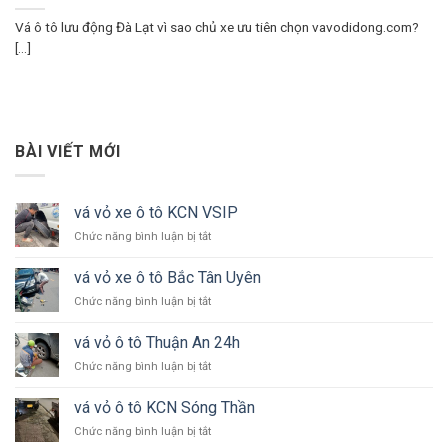
Vá ô tô lưu động Đà Lạt vì sao chủ xe ưu tiên chọn vavodidong.com?
[...]
BÀI VIẾT MỚI
vá vỏ xe ô tô KCN VSIP
ở
Chức năng bình luận bị tắt
vá
vỏ
vá vỏ xe ô tô Bắc Tân Uyên
xe
ở
Chức năng bình luận bị tắt
ô
vá
tô
vỏ
KCN
vá vỏ ô tô Thuận An 24h
xe
VSIP
ở
Chức năng bình luận bị tắt
ô
vá
tô
vỏ
Bắc
vá vỏ ô tô KCN Sóng Thần
ô
Tân
ở
Chức năng bình luận bị tắt
tô
Uyên
vá