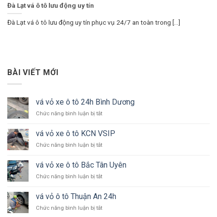
Đà Lạt vá ô tô lưu động uy tín
Đà Lạt vá ô tô lưu động uy tín phục vụ 24/7 an toàn trong [...]
BÀI VIẾT MỚI
vá vỏ xe ô tô 24h Bình Dương
ở
Chức năng bình luận bị tắt
vá
vỏ
vá vỏ xe ô tô KCN VSIP
xe
ở
Chức năng bình luận bị tắt
ô
vá
tô
vỏ
24h
vá vỏ xe ô tô Bắc Tân Uyên
xe
Bình
ở
Chức năng bình luận bị tắt
ô
Dương
vá
tô
vỏ
KCN
vá vỏ ô tô Thuận An 24h
xe
VSIP
ở
Chức năng bình luận bị tắt
ô
vá