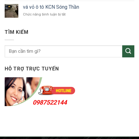
tô
vỏ
Bắc
vá vỏ ô tô KCN Sóng Thần
ô
Tân
ở
Chức năng bình luận bị tắt
tô
Uyên
vá
Thuận
vỏ
An
ô
24h
TÌM KIẾM
tô
KCN
Sóng
Thần
HỖ TRỢ TRỰC TUYẾN
0987522144