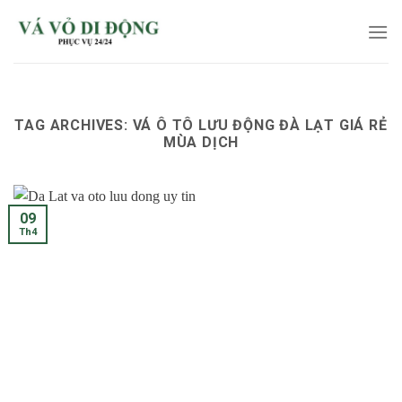
Skip
to
content
TAG ARCHIVES:
VÁ Ô TÔ LƯU ĐỘNG ĐÀ LẠT GIÁ RẺ
MÙA DỊCH
09
Th4