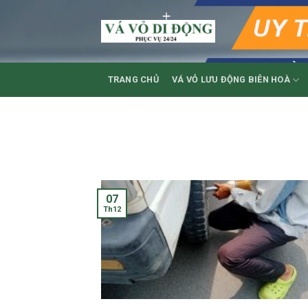
Skip
to
content
TRANG CHỦ
VÁ VỎ LƯU ĐỘNG BIÊN HOÀ
07
Th12