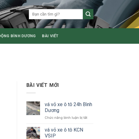
ĐỘNG BÌNH DƯƠNG
BÀI VIẾT
BÀI VIẾT MỚI
vá vỏ xe ô tô 24h Bình
Dương
ở
Chức năng bình luận bị tắt
vá
vỏ
vá vỏ xe ô tô KCN
xe
VSIP
ô