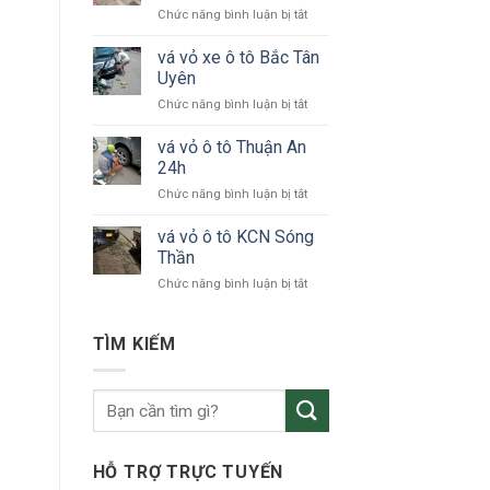
ở
Chức năng bình luận bị tắt
tô
vá
24h
vỏ
vá vỏ xe ô tô Bắc Tân
Bình
xe
Dương
Uyên
ô
ở
Chức năng bình luận bị tắt
tô
vá
KCN
vỏ
vá vỏ ô tô Thuận An
VSIP
xe
24h
ô
ở
Chức năng bình luận bị tắt
tô
vá
Bắc
vỏ
vá vỏ ô tô KCN Sóng
Tân
ô
Uyên
Thần
tô
ở
Chức năng bình luận bị tắt
Thuận
vá
An
vỏ
24h
ô
TÌM KIẾM
tô
KCN
Sóng
Thần
HỖ TRỢ TRỰC TUYẾN