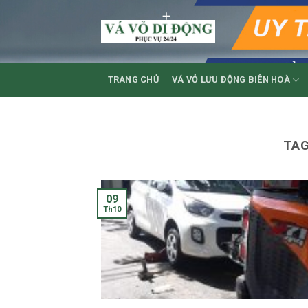
Skip
to
content
TRANG CHỦ
VÁ VỎ LƯU ĐỘNG BIÊN HOÀ
TAG
09
Th10