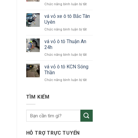
ở
Chức năng bình luận bị tắt
tô
vá
24h
vỏ
vá vỏ xe ô tô Bắc Tân
Bình
xe
Dương
Uyên
ô
ở
Chức năng bình luận bị tắt
tô
vá
KCN
vỏ
vá vỏ ô tô Thuận An
VSIP
xe
24h
ô
ở
Chức năng bình luận bị tắt
tô
vá
Bắc
vỏ
vá vỏ ô tô KCN Sóng
Tân
ô
Uyên
Thần
tô
ở
Chức năng bình luận bị tắt
Thuận
vá
An
vỏ
24h
ô
TÌM KIẾM
tô
KCN
Sóng
Thần
HỖ TRỢ TRỰC TUYẾN