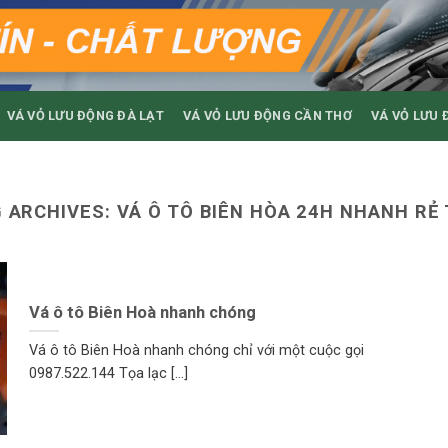
VÁ VỎ LƯU ĐỘNG ĐÀ LẠT
VÁ VỎ LƯU ĐỘNG CẦN THƠ
VÁ VỎ LƯU 
 ARCHIVES:
VÁ Ô TÔ BIÊN HÒA 24H NHANH RẺ
Vá ô tô Biên Hoà nhanh chóng
Vá ô tô Biên Hoà nhanh chóng chỉ với một cuộc gọi
0987.522.144 Tọa lạc [...]