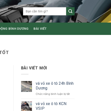
ĐỘNG BÌNH DƯƠNG
BÀI VIẾT
 TỐT
BÀI VIẾT MỚI
vá vỏ xe ô tô 24h Bình
Dương
ở
Chức năng bình luận bị tắt
vá
vỏ
vá vỏ xe ô tô KCN
xe
VSIP
ô