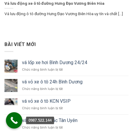
Vá lưu động xe ô tô đường Hưng Đạo Vương Biên Hòa
Vá lưu động ô tô đường Hưng Đạo Vương Biên Hòa uy tín và chất [...]
BÀI VIẾT MỚI
vá lốp xe hơi Bình Dương 24/24
ở
Chức năng bình luận bị tắt
vá
lốp
vá vỏ xe ô tô 24h Bình Dương
xe
ở
Chức năng bình luận bị tắt
hơi
vá
Bình
vỏ
Dương
vá vỏ xe ô tô KCN VSIP
xe
24/24
ở
Chức năng bình luận bị tắt
ô
vá
tô
vỏ
24h
vá vỏ xe ô tô Bắc Tân Uyên
0987.522.144
xe
Bình
ở
Chức năng bình luận bị tắt
ô
Dương
vá