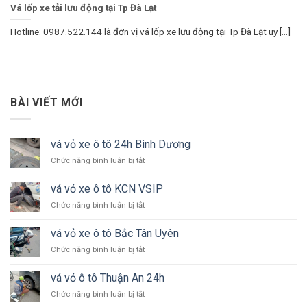
Vá lốp xe tải lưu động tại Tp Đà Lạt
Hotline: 0987.522.144 là đơn vị vá lốp xe lưu động tại Tp Đà Lạt uy [...]
BÀI VIẾT MỚI
vá vỏ xe ô tô 24h Bình Dương
ở
Chức năng bình luận bị tắt
vá
vỏ
vá vỏ xe ô tô KCN VSIP
xe
ở
Chức năng bình luận bị tắt
ô
vá
tô
vỏ
24h
vá vỏ xe ô tô Bắc Tân Uyên
xe
Bình
ở
Chức năng bình luận bị tắt
ô
Dương
vá
tô
vỏ
KCN
vá vỏ ô tô Thuận An 24h
xe
VSIP
ở
Chức năng bình luận bị tắt
ô
vá