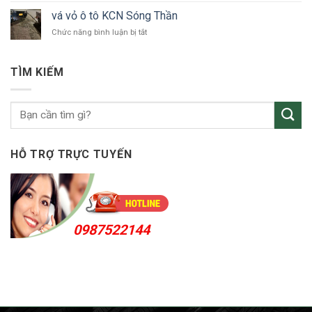
tô
vỏ
Bắc
vá vỏ ô tô KCN Sóng Thần
ô
Tân
ở
Chức năng bình luận bị tắt
tô
Uyên
vá
Thuận
vỏ
An
ô
24h
TÌM KIẾM
tô
KCN
Sóng
Thần
HỖ TRỢ TRỰC TUYẾN
0987522144