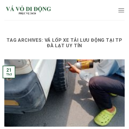
Skip
to
content
TAG ARCHIVES:
VÁ LỐP XE TẢI LƯU ĐỘNG TẠI TP
ĐÀ LẠT UY TÍN
21
Th3