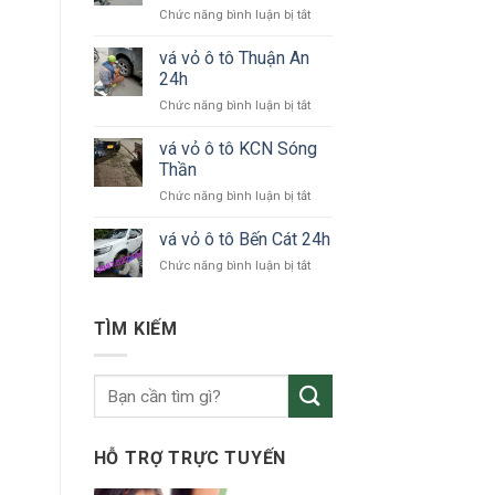
ở
Chức năng bình luận bị tắt
tô
vá
KCN
vỏ
vá vỏ ô tô Thuận An
VSIP
xe
24h
ô
ở
Chức năng bình luận bị tắt
tô
vá
Bắc
vỏ
vá vỏ ô tô KCN Sóng
Tân
ô
Uyên
Thần
tô
ở
Chức năng bình luận bị tắt
Thuận
vá
An
vỏ
vá vỏ ô tô Bến Cát 24h
24h
ô
ở
Chức năng bình luận bị tắt
tô
vá
KCN
vỏ
Sóng
ô
TÌM KIẾM
Thần
tô
Bến
Cát
24h
HỖ TRỢ TRỰC TUYẾN