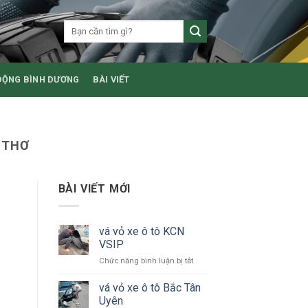
ĐỘNG BÌNH DƯƠNG
BÀI VIẾT
 THƠ
BÀI VIẾT MỚI
vá vỏ xe ô tô KCN
VSIP
ở
Chức năng bình luận bị tắt
vá
vỏ
vá vỏ xe ô tô Bắc Tân
xe
Uyên
ô