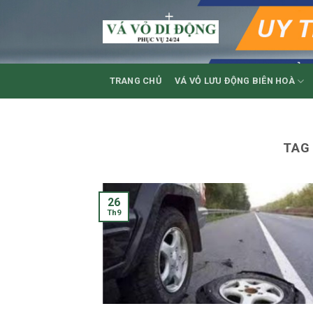
Skip
to
content
TRANG CHỦ
VÁ VỎ LƯU ĐỘNG BIÊN HOÀ
TAG
26
Th9